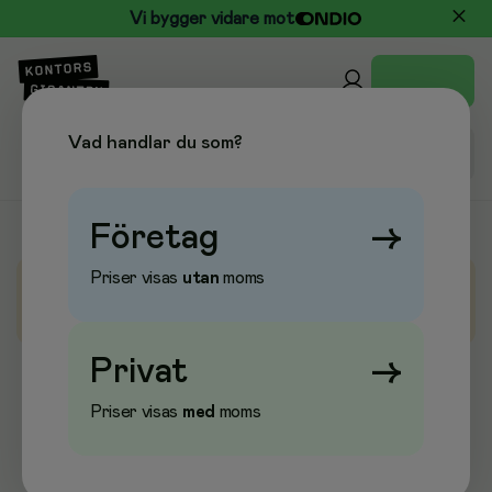
Vi bygger vidare mot
Vad handlar du som?
Företag
→
Priser visas
utan
moms
Batterier
Privat
→
Alkaliska batterier
Priser visas
med
moms
Batterier för hörapparater
Batteriladdare