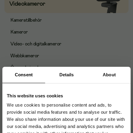
Videokameror
Kameratillbehör
Kameror
Video- och digitalkameror
Webbkameror
Övervakningskameror
Consent
Details
About
Laminering & Laminat
This website uses cookies
We use cookies to personalise content and ads, to
provide social media features and to analyse our traffic.
Lamineringsfickor
We also share information about your use of our site with
our social media, advertising and analytics partners who
Lamineringskassetter