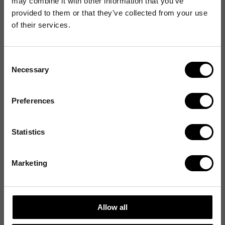
may combine it with other information that you’ve
Lamineringsmaskiner
provided to them or that they’ve collected from your use
of their services.
Rengöringsark Laminering
Självhäftande laminat
Consent
Necessary
Selection
Miniräknare
Preferences
Bordsräknare
Statistics
Finansiella räknare
Marketing
Grafritande & tekniska räknare
Miniräknare
Allow all
Remsräknare