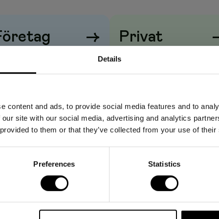
Företag
→
Privat
iser visas
utan
moms
Priser visas
med
moms
Details
e content and ads, to provide social media features and to analy
 our site with our social media, advertising and analytics partn
 provided to them or that they’ve collected from your use of their
Preferences
Statistics