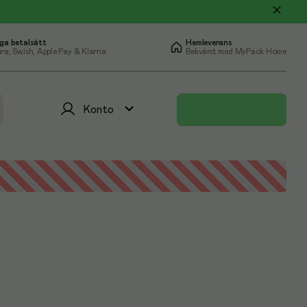
ga betalsätt
Hemleverans
ra, Swish, Apple Pay & Klarna
Bekvämt med MyPack Home
Konto