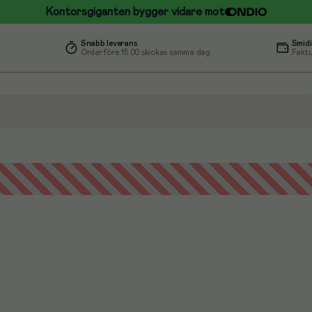
Kontorsgiganten bygger vidare mot
Snabb leverans
Smidi
Order före 15.00 skickas samma dag
Faktu