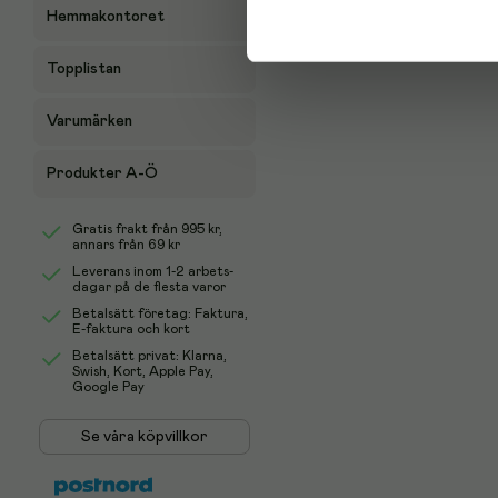
Hemmakontoret
Topplistan
Varumärken
Produkter A-Ö
Gratis frakt från
995 kr
,
annars från 69 kr
Leverans inom 1-2 arbets-
dagar på de flesta varor
Betalsätt företag: Faktura,
E-faktura och kort
Betalsätt privat: Klarna,
Swish, Kort, Apple Pay,
Google Pay
Se våra köpvillkor