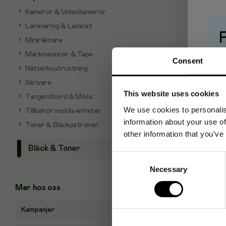
Kameror & Videokameror
Laminering & Laminat
Miniräknare
Märkmaskiner & Tape
Pr
Consent
Nätverksutrustning
Skrivare
This website uses cookies
Tangentbord & Möss
We use cookies to personalis
Tillbehör mobila enheter
information about your use of
Toner & Bläckpatroner
other information that you’ve
Bläck & Toner
Consent
Necessary
Selection
Mer hos oss
Kampanjer