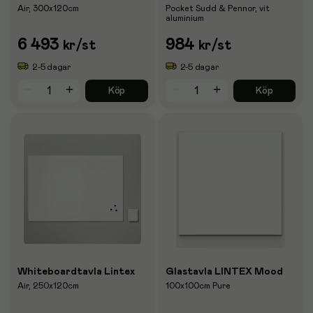
Air, 300x120cm
Pocket Sudd & Pennor, vit
aluminium
6 493
984
kr
/st
kr
/st
2-5 dagar
2-5 dagar
Köp
Köp
Whiteboardtavla Lintex
Glastavla LINTEX Mood
Air, 250x120cm
100x100cm Pure