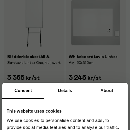
Blädderblocksställ &
Whiteboardtavla Lintex
Skrivtavla Lintex One, hjul, svart
Air, 150x120cm
3 365
3 245
kr
/st
kr
/st
2-5 dagar
2-5 dagar
Consent
Details
About
Köp
Köp
This website uses cookies
We use cookies to personalise content and ads, to
provide social media features and to analyse our traffic.