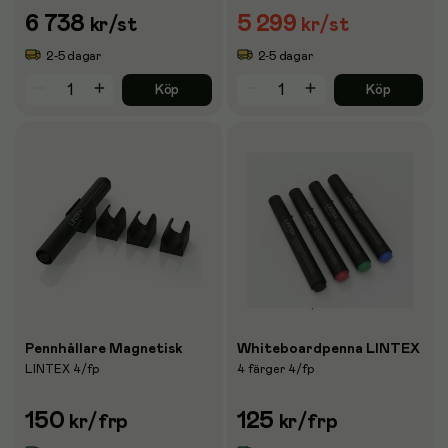
6 738
5 299
kr
/st
kr
/st
2-5 dagar
2-5 dagar
Köp
Köp
Pennhållare Magnetisk
Whiteboardpenna LINTEX
LINTEX 4/fp
4 färger 4/fp
150
125
kr
/frp
kr
/frp