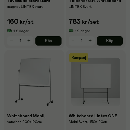
Tavelsudd extrastark
Tillbehörskit Whiteboard
magnet LINTEX svart
LINTEX Svart
160
783
kr
/st
kr
/set
1-2 dagar
1-2 dagar
Köp
Köp
Kampanj
Whiteboard Mobil,
Whiteboard Lintex ONE
vändbar, 200x120cm
Mobil Svart, 150x120cm