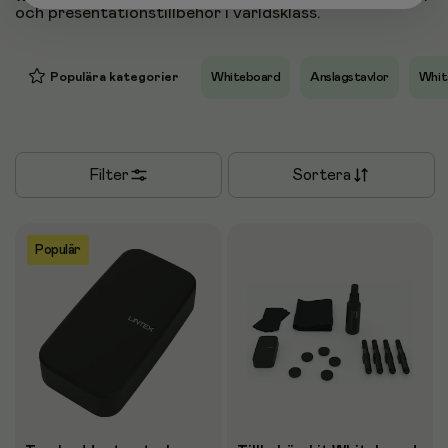
och presentationstillbehör i världsklass.
Populära kategorier
Whiteboard
Anslagstavlor
Whit
Filter
Sortera
Populär