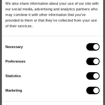
We also share information about your use of our site with
our social media, advertising and analytics partners who
may combine it with other information that you’ve
provided to them or that they’ve collected from your use
of their services.
Whiteboardtavla Lintex
Whiteboardtavla Lintex
Air, 200x120cm
Air, 100x120cm (ståendes)
Consent
Necessary
Selection
4 178
2 533
kr
/st
kr
/st
2-5 dagar
2-5 dagar
Preferences
Köp
Köp
Statistics
Marketing