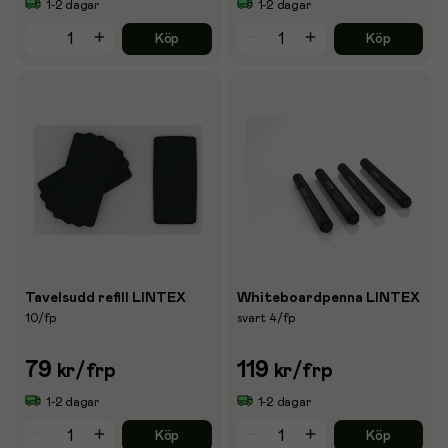
1-2 dagar
1-2 dagar
Köp
Köp
Tavelsudd refill LINTEX
Whiteboardpenna LINTEX
10/fp
svart 4/fp
79
119
kr
/frp
kr
/frp
1-2 dagar
1-2 dagar
Köp
Köp