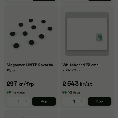
Magneter LINTEX svarta
Whiteboard E3 emalj
10/fp
200x120cm
297
2 543
kr
/frp
kr
/st
1-2 dagar
1-2 dagar
Köp
Köp