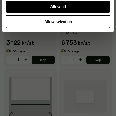
Allow all
Allow selection
Skrivtavla Glas Vit,
Whiteboard Lintex ONE
Lintex, 1500x1000mm
Mobil, svart, dubbelsidig,
150x120cm
3 122
6 753
kr
/st
kr
/st
2-5 dagar
2-5 dagar
Köp
Köp