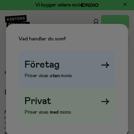
Vi bygger vidare mot
Vad handlar du som?
Företag
→
/
Varumärken
/
Lintex
Priser visas
utan
moms
Lintex
Privat
→
Priser visas
med
moms
Med en vision om att förenkla kommunikation i
moderna kontors- och utbildningsmiljöer har Lintex
vuxit till att bli ett av Europas ledande varumärken
inom skrivbara ytor. Sortimentet omfattar
whiteboards, glastavlor, skärmväggar, ljudabsorbenter