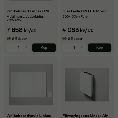
Whiteboard Lintex ONE
Glastavla LINTEX Mood
Mobil, svart, dubbelsidig,
200x100cm Pure
200x120cm
7 658
4 083
kr
/st
kr
/st
2-5 dagar
2-5 dagar
Köp
Köp
Whiteboardtavla Lintex
Förvaringsbox Lintex Air