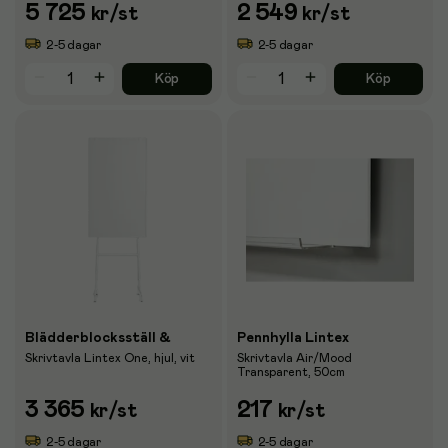
5 725
2 549
kr
/st
kr
/st
2-5 dagar
2-5 dagar
Köp
Köp
Blädderblocksställ &
Pennhylla Lintex
Skrivtavla Lintex One, hjul, vit
Skrivtavla Air/Mood
Transparent, 50cm
3 365
217
kr
/st
kr
/st
2-5 dagar
2-5 dagar