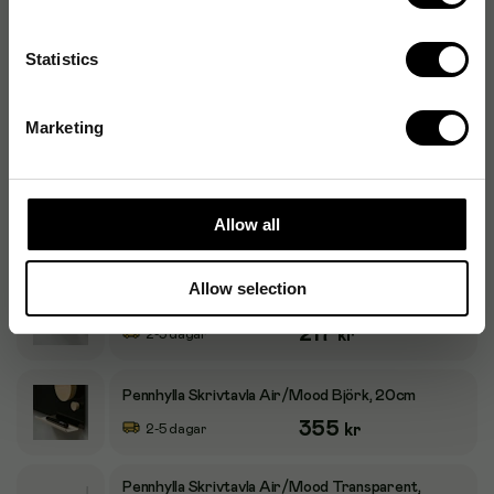
Förvaringsbox Lintex Air Pocket Sudd & Pennor,
svart aluminium
984
kr
2-5 dagar
Statistics
Startkit Lintex Skrivtavla Kork, magnetiskt
Marketing
992
kr
Beställningsvara
Startkit Lintex Skrivtavla Björk, magnetiskt
Allow all
1 238
kr
2-5 dagar
Allow selection
Pennhylla Skrivtavla Air/Mood Svart, Plexi, 50cm
217
kr
2-5 dagar
Pennhylla Skrivtavla Air/Mood Björk, 20cm
355
kr
2-5 dagar
Pennhylla Skrivtavla Air/Mood Transparent,