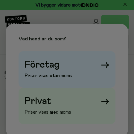
Vi bygger vidare mot
Vad handlar du som?
Företag
→
/
Kontor & Papper
/
Whiteboard & Anslagstavlor
/
Priser visas
utan
moms
Whiteboard & Skrivtavlor
/
Skrivtavlor Glas
Privat
→
Priser visas
med
moms