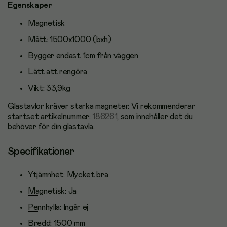
Egenskaper
Magnetisk
Mått: 1500x1000 (bxh)
Bygger endast 1cm från väggen
Lätt att rengöra
Vikt: 33,9kg
Glastavlor kräver starka magneter. Vi rekommenderar
startset artikelnummer:
186261
, som innehåller det du
behöver för din glastavla.
Specifikationer
Ytjämnhet:
Mycket bra
Magnetisk:
Ja
Pennhylla:
Ingår ej
Bredd:
1500 mm