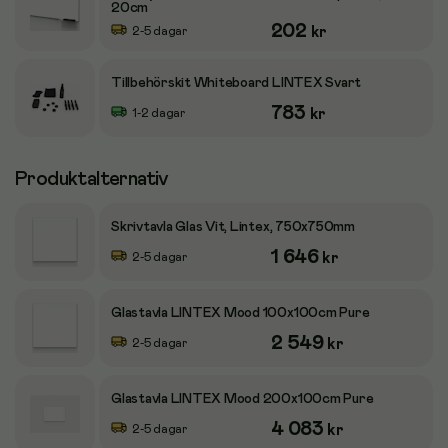
20cm
202
kr
2-5 dagar
Tillbehörskit Whiteboard LINTEX Svart
783
kr
1-2 dagar
Produktalternativ
Skrivtavla Glas Vit, Lintex, 750x750mm
1 646
kr
2-5 dagar
Glastavla LINTEX Mood 100x100cm Pure
2 549
kr
2-5 dagar
Glastavla LINTEX Mood 200x100cm Pure
4 083
kr
2-5 dagar