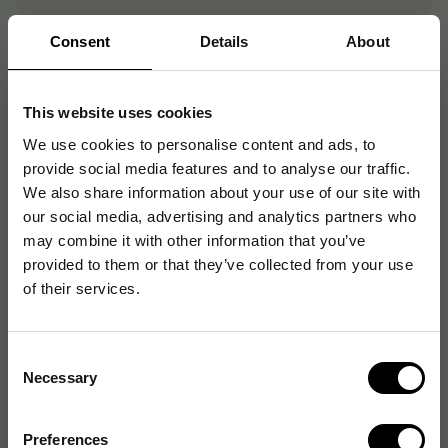
Consent
Details
About
Tillbehör
This website uses cookies
Whiteboard- & Blackboardpenna MARVY Vit,
sned, 4/fp
We use cookies to personalise content and ads, to
79
kr
1-2 dagar
provide social media features and to analyse our traffic.
We also share information about your use of our site with
Whiteboard- & Blackboardpenna MARVY
our social media, advertising and analytics partners who
Fluorescerande, rund, 6/fp
132
may combine it with other information that you’ve
kr
1-2 dagar
provided to them or that they’ve collected from your use
of their services.
Förvaringsbox Lintex Mood, vit glas/svart
aluminium
2 034
kr
2-5 dagar
Consent
Förvaringsbox Lintex Air Pocket Sudd & Pennor,
Necessary
Selection
vit aluminium
984
kr
2-5 dagar
Preferences