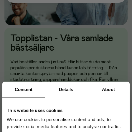
Topplistan - Våra samlade 
bästsäljare
Vad beställer andra just nu? Här hittar du de mest 
populära produkterna bland tusentals företag – från 
smarta kontorsprylar med papper och pennor till 
städutrustning, pappershanddukar och fika. För vilken 
verksamhet fungerar utan dem? Allt uppdateras 
Consent
Details
About
löpande, så du kan känna dig trygg i att välja beprövade 
favoriter.
This website uses cookies
We use cookies to personalise content and ads, to
provide social media features and to analyse our traffic.