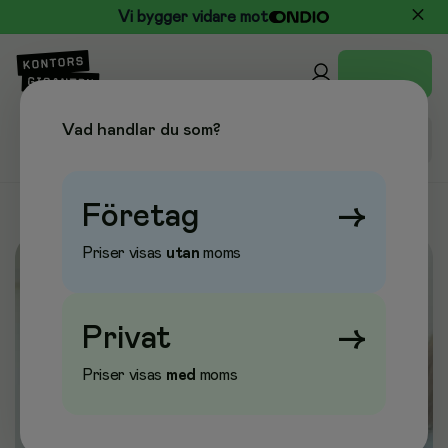
Vi bygger vidare mot
Vad handlar du som?
Företag
→
Priser visas
utan
moms
Privat
→
Priser visas
med
moms