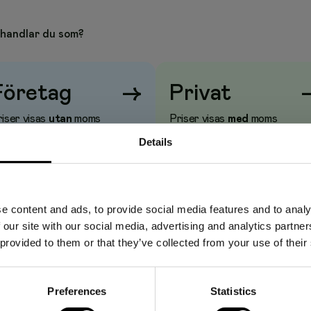
handlar du som?
Företag
→
Privat
iser visas
utan
moms
Priser visas
med
moms
Details
e content and ads, to provide social media features and to analy
 our site with our social media, advertising and analytics partn
 provided to them or that they’ve collected from your use of their
Preferences
Statistics