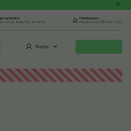
ga betalsätt
Hemleverans
ra, Swish, Apple Pay & Klarna
Bekvämt med MyPack Home
Konto