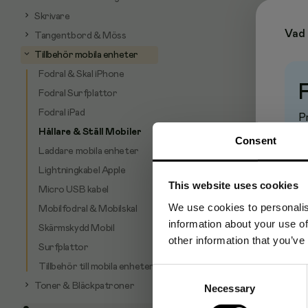
Skrivare
Vad 
Tangentbord & Möss
Tillbehör mobila enheter
Fodral & Skal iPhone
Fodral Surfplattor
Fodral iPad
Pr
Hållare & Ställ Mobiler
Consent
Laddare mobila enheter
Lightningkabel Apple
This website uses cookies
Micro USB kabel
We use cookies to personalis
Mobilfodral & Mobilskal
information about your use of
Skärmskydd Mobil
other information that you’ve
Surfplattor
Tillbehör till mobila enheter
Consent
Toner & Bläckpatroner
Necessary
Selection