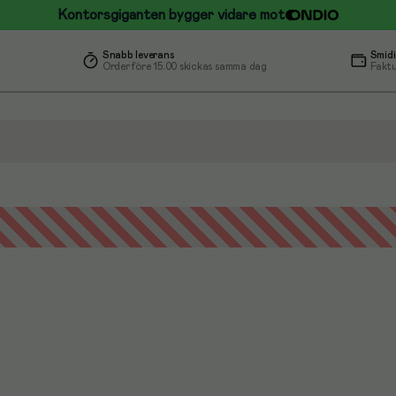
Kontorsgiganten bygger vidare mot
Snabb leverans
Smidi
Order före 15.00 skickas samma dag
Faktu