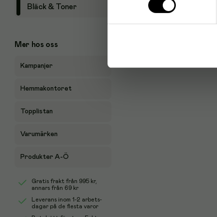
Bläck & Toner
Mer hos oss
Kampanjer
Hemmakontoret
Topplistan
Varumärken
Produkter A-Ö
Gratis frakt från
995 kr
,
annars från 69 kr
Leverans inom 1-2 arbets-
dagar på de flesta varor