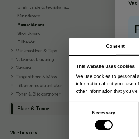
Vad 
Grafritande & tekniska räknare
Miniräknare
Remsräknare
Skolräknare
Pr
Tillbehör
Consent
Märkmaskiner & Tape
Nätverksutrustning
This website uses cookies
Skrivare
We use cookies to personalis
Tangentbord & Möss
information about your use of
Tillbehör mobila enheter
other information that you’ve
Toner & Bläckpatroner
Consent
Bläck & Toner
Necessary
Selection
Mer hos oss