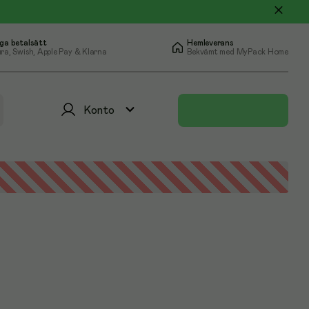
ga betalsätt
Hemleverans
ra, Swish, Apple Pay & Klarna
Bekvämt med MyPack Home
Konto