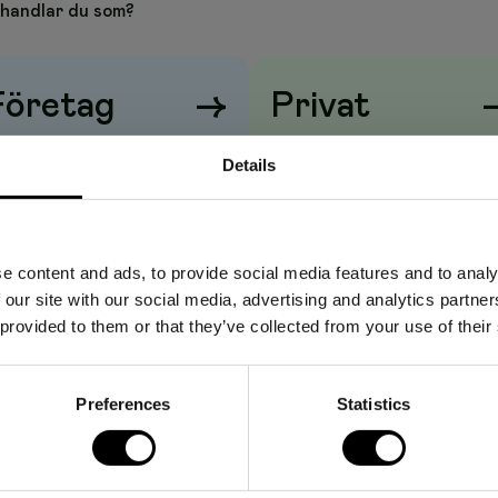
handlar du som?
Företag
→
Privat
iser visas
utan
moms
Priser visas
med
moms
Details
e content and ads, to provide social media features and to analy
 our site with our social media, advertising and analytics partn
 provided to them or that they’ve collected from your use of their
Preferences
Statistics