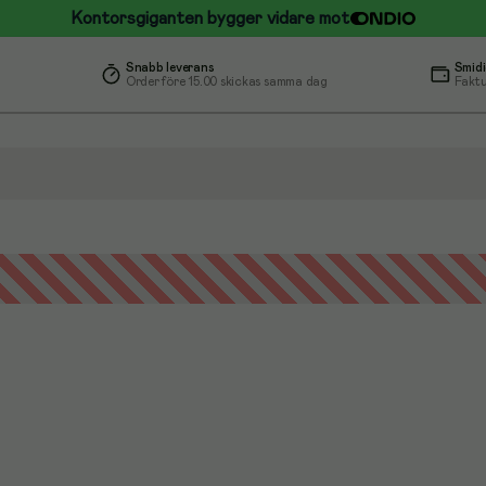
Kontorsgiganten bygger vidare mot
Snabb leverans
Smidi
Order före 15.00 skickas samma dag
Faktu