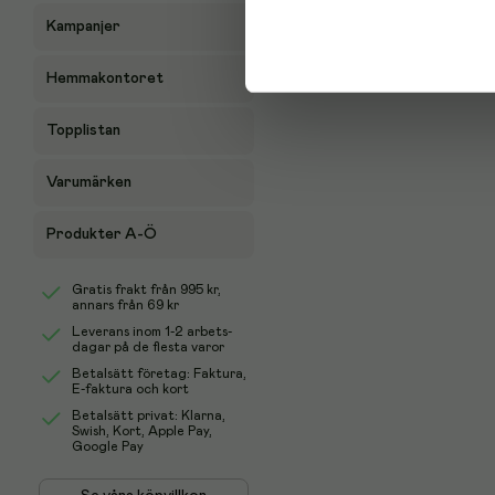
Kampanjer
Hemmakontoret
Topplistan
Varumärken
Produkter A-Ö
Gratis frakt från
995 kr
,
annars från 69 kr
Leverans inom 1-2 arbets-
dagar på de flesta varor
Betalsätt företag: Faktura,
E-faktura och kort
Betalsätt privat: Klarna,
Swish, Kort, Apple Pay,
Google Pay