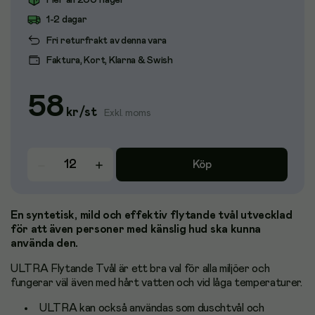
Fler än 200 i lager
1-2 dagar
Fri returfrakt av denna vara
Faktura, Kort, Klarna & Swish
58
kr
/
st
Exkl. moms
Köp
En syntetisk, mild och effektiv flytande tvål utvecklad
för att även personer med känslig hud ska kunna
använda den.
ULTRA Flytande Tvål är ett bra val för alla miljöer och
fungerar väl även med hårt vatten och vid låga temperaturer.
ULTRA kan också användas som duschtvål och