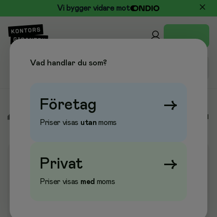
Vi bygger vidare mot
Vad handlar du som?
Företag
→
/
Städ & Hygien
/
Tvål & Kroppsvård
/
Tvål dispenser Sterisol
Priser visas
utan
moms
Privat
→
Priser visas
med
moms