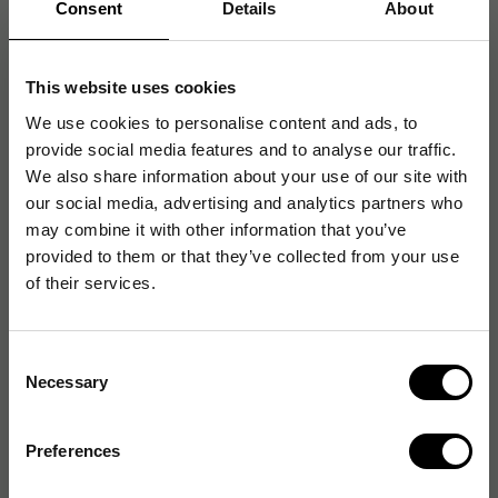
Säkerhetsdatablad
Consent
Details
About
Artikelnummer
:
885062
This website uses cookies
Originalnummer
:
4815
We use cookies to personalise content and ads, to
EAN:
7392173048150
provide social media features and to analyse our traffic.
We also share information about your use of our site with
our social media, advertising and analytics partners who
may combine it with other information that you’ve
Produktspecifikationer
provided to them or that they’ve collected from your use
of their services.
Påsstorlek
0.7 L
Refillbar
Nej
Consent
Necessary
Miltvål
Ja
Selection
Dispensersystem
Sterisol System
Preferences