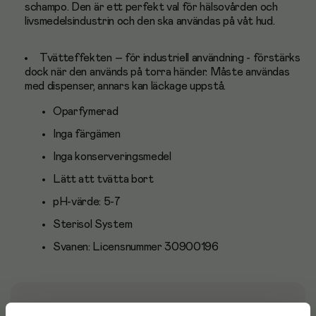
schampo. Den är ett perfekt val för hälsovården och
livsmedelsindustrin och den ska användas på våt hud.
Tvätteffekten – för industriell användning - förstärks
dock när den används på torra händer. Måste användas
med dispenser, annars kan läckage uppstå.
Oparfymerad
Inga färgämen
Inga konserveringsmedel
Lätt att tvätta bort
pH-värde: 5-7
Sterisol System
Svanen: Licensnummer 30900196