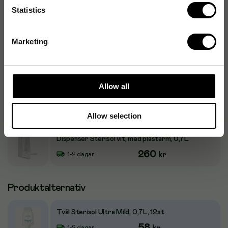
Statistics
Tillbehör
Marketing
Dispenser Sterisol Vit, för 0,7L Sterisol påsar
247
kr
1-2 dagar
Allow all
Dispenser Sterisol 0,7L Svart
247
kr
Beställningsvara
Allow selection
Dispenser Sterisol vit, med plastarm, 0,7L
260
kr
1-2 dagar
Produktalternativ
Tvål Sterisol Ultra Mild, 0,7L, 12st
58
1-2 dagar