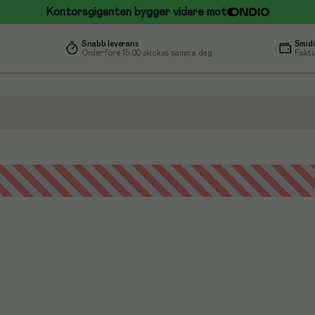
Kontorsgiganten bygger vidare mot
Snabb leverans
Smidi
Order före 15.00 skickas samma dag
Faktu