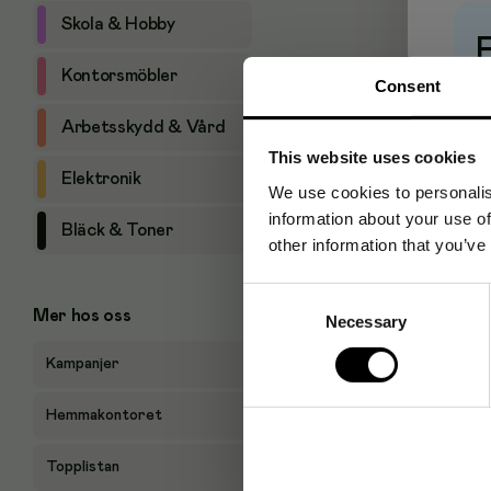
Skola & Hobby
Kontorsmöbler
Consent
Pr
Arbetsskydd & Vård
This website uses cookies
Elektronik
We use cookies to personalis
information about your use of
Bläck & Toner
other information that you’ve
Consent
Mer hos oss
Necessary
Selection
Kampanjer
Hemmakontoret
Topplistan