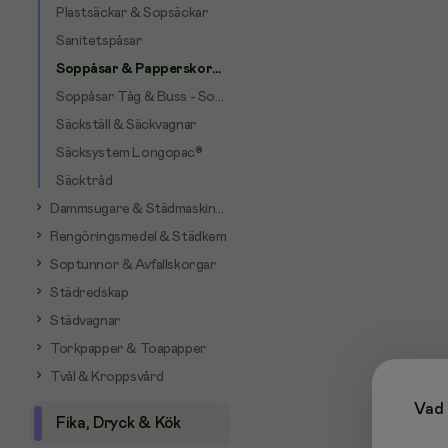
Plastsäckar & Sopsäckar
Sanitetspåsar
Soppåsar & Papperskorgspåsar
Soppåsar Tåg & Buss - Sopi®
Säckställ & Säckvagnar
Säcksystem Longopac®
Säcktråd
Dammsugare & Städmaskiner
Rengöringsmedel & Städkem
Soptunnor & Avfallskorgar
Städredskap
Städvagnar
Torkpapper & Toapapper
Tvål & Kroppsvård
Vad 
Fika, Dryck & Kök