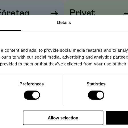
Företag
→
Privat
Details
iser visas
utan
moms
Priser visas
med
moms
e content and ads, to provide social media features and to analy
 our site with our social media, advertising and analytics partn
 provided to them or that they’ve collected from your use of their
Preferences
Statistics
Allow selection