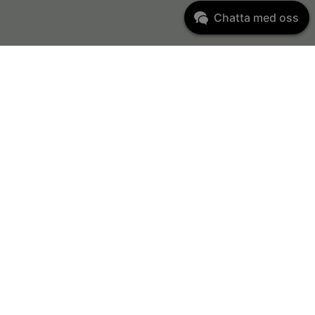
Chatta med oss
Varumärken
per
Abena