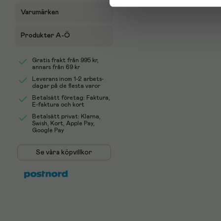
Varumärken
Produkter A-Ö
Gratis frakt från
995 kr
,
annars från 69 kr
Leverans inom 1-2 arbets-
dagar på de flesta varor
Betalsätt företag: Faktura,
E-faktura och kort
Betalsätt privat: Klarna,
Swish, Kort, Apple Pay,
Google Pay
Se våra köpvillkor