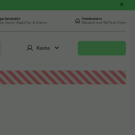
ga betalsätt
Hemleverans
ra, Swish, Apple Pay & Klarna
Bekvämt med MyPack Home
Konto