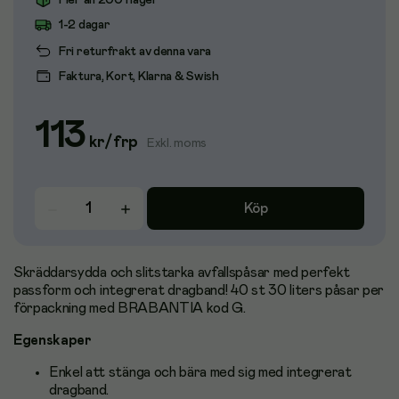
Fler än 200 i lager
1-2 dagar
Fri returfrakt av denna vara
Faktura, Kort, Klarna & Swish
113
kr
/
frp
Exkl. moms
Köp
Skräddarsydda och slitstarka avfallspåsar med perfekt
passform och integrerat dragband! 40 st 30 liters påsar per
förpackning med BRABANTIA kod G.
Egenskaper
Enkel att stänga och bära med sig med integrerat
dragband.