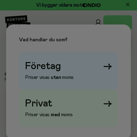
Vi bygger vidare mot
Vad handlar du som?
Företag
→
/
Städ & Hygien
/
Avfallssäckar & Påsar
/
Soppåsar &
Priser visas
utan
moms
Papperskorgspåsar
Privat
→
Priser visas
med
moms