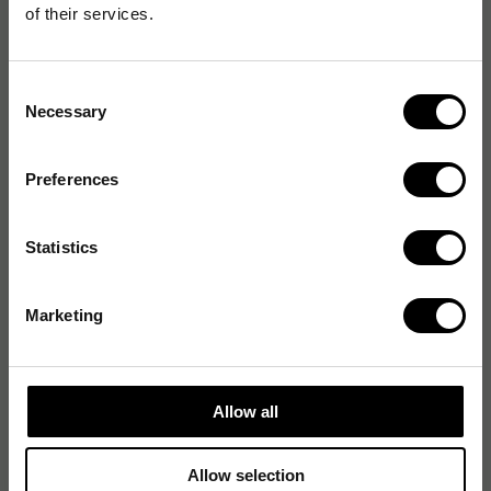
of their services.
Produktspecifikationer
Consent
Biologiskt nedbrytbar
Nej
Necessary
Selection
Färg
Vit
Preferences
Materialtyp
Plast, Återvunnen LDPE
Påsstorlek
30 L
Statistics
Tjocklek på påsarna
25 µm
Marketing
Knythandtag
Nej
Allow all
Produktalternativ
Allow selection