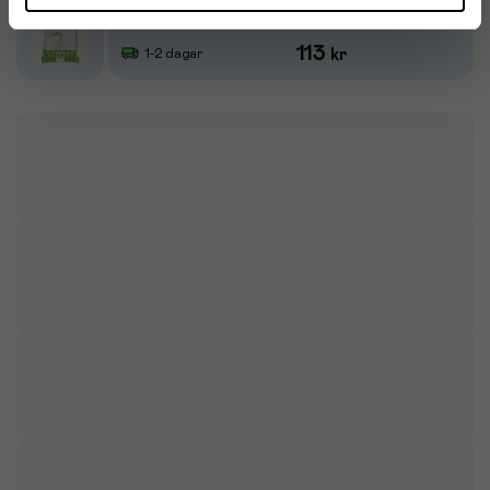
Avfallspåsar G BRABANTIA 23-30L, 40st
113
kr
1-2 dagar