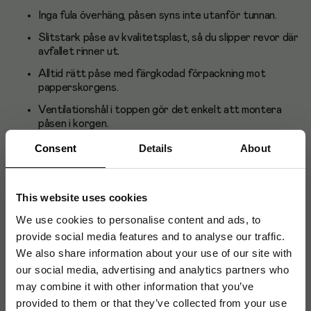
Inga fula överhäng, påsen syns inte utanför tunnan.
Slitstark påse av kvalitetsplast, så du slipper revor där
avfallet rinner ut.
Alltid rätt påse med färgkodad förpackning mot
papperskorgens.
Ventilationshål i toppen gör det enkelt att montera
påsen i korgen.
Consent
Details
About
Produktblad
This website uses cookies
We use cookies to personalise content and ads, to
provide social media features and to analyse our traffic.
Artikelnummer
:
108205
We also share information about your use of our site with
Originalnummer
:
375668
our social media, advertising and analytics partners who
EAN:
8710755375668
may combine it with other information that you’ve
provided to them or that they’ve collected from your use