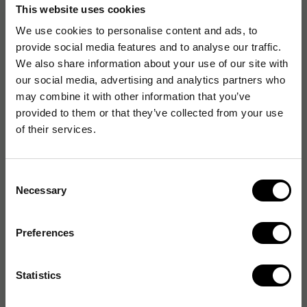
This website uses cookies
Livsmedelsgodkänd
We use cookies to personalise content and ads, to
CE-märkt
provide social media features and to analyse our traffic.
We also share information about your use of our site with
our social media, advertising and analytics partners who
may combine it with other information that you’ve
EU-försäkran
provided to them or that they’ve collected from your use
of their services.
EU-försäkran
Produktblad
Consent
Necessary
Selection
Artikelnummer
:
224067
Preferences
Originalnummer
:
108059
EAN:
5703538018909
Statistics