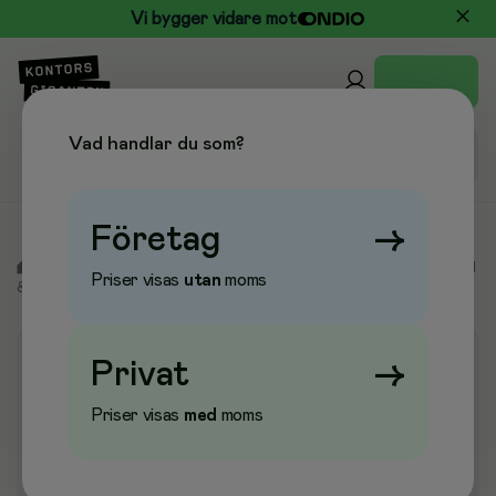
Vi bygger vidare mot
Vad handlar du som?
Företag
→
/
Arbetsskydd & Vård
/
Skyddskläder & Säkerhet
/
Beklädnad
Priser visas
utan
moms
& Skydd
/
Plastförkläden
Privat
→
Priser visas
med
moms