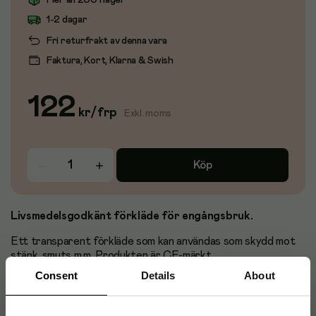
Fler än 200 i lager
1-2 dagar
Fri returfrakt av denna vara
Faktura, Kort, Klarna & Swish
122
kr
/
frp
Exkl. moms
Köp
Livsmedelsgodkänt förkläde för engångsbruk.
Ett transparent förkläde som kan användas som skydd mot
stänk, smuts m.m. Produkten är CE-märkt.
Consent
Details
About
Storlek: 810 x 1250 mm
Antal: 50 st