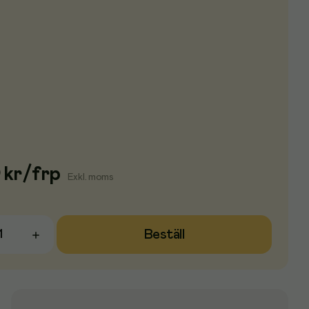
5
kr
/
frp
Exkl. moms
Beställ