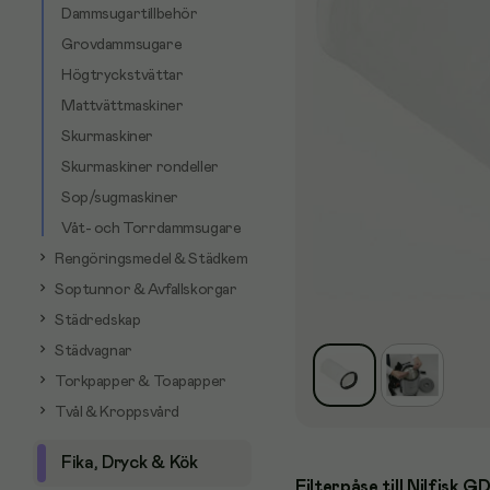
Dammsugartillbehör
Grovdammsugare
Högtryckstvättar
Mattvättmaskiner
Skurmaskiner
Skurmaskiner rondeller
Sop/sugmaskiner
Våt- och Torrdammsugare
Rengöringsmedel & Städkem
Soptunnor & Avfallskorgar
Städredskap
Städvagnar
Torkpapper & Toapapper
Tvål & Kroppsvård
Fika, Dryck & Kök
Filterpåse till Nilfisk G