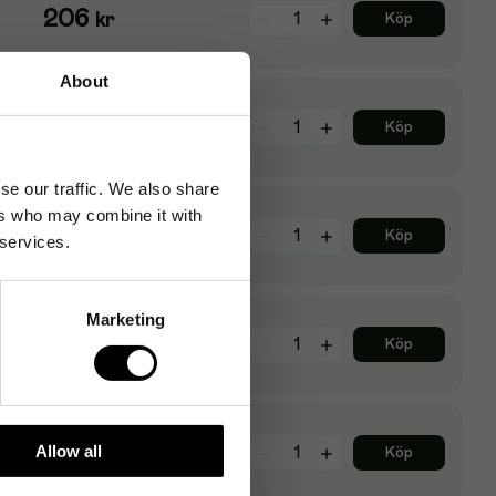
206
kr
Köp
About
319
kr
Köp
vara
se our traffic. We also share
ers who may combine it with
216
kr
Köp
vara
 services.
Marketing
529
kr
Köp
vara
128
Allow all
kr
Köp
vara