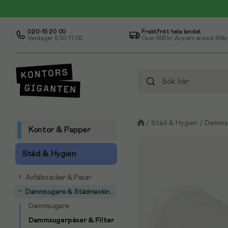
020-15 20 00
Fraktfritt hela landet
Vardagar 8.30-17.00
Över
995 kr
. Annars endast 69kr
/
Städ & Hygien
/
Dammsu
Kontor & Papper
Städ & Hygien
Avfallssäckar & Påsar
Dammsugare & Städmaskiner
Dammsugare
Dammsugarpåsar & Filter