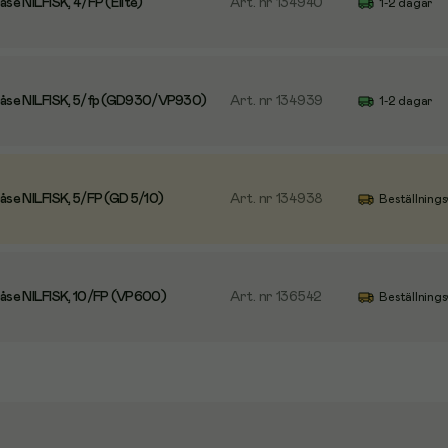
e NILFISK, 4/FP (Elite)
Art. nr
134940
1-2 dagar
se NILFISK, 5/fp (GD930/VP930)
Art. nr
134939
1-2 dagar
se NILFISK, 5/FP (GD 5/10)
Art. nr
134938
Beställnings
se NILFISK, 10/FP (VP600)
Art. nr
136542
Beställnings