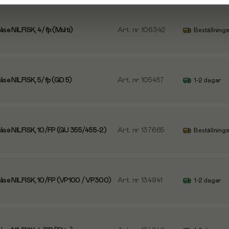
e NILFISK, 4/fp (Multi)
Art. nr
106342
Beställnings
se NILFISK, 5/fp (GD 5)
Art. nr
105457
1-2 dagar
se NILFISK, 10/FP (GU 355/455-2)
Art. nr
137665
Beställnings
se NILFISK, 10/FP (VP100 / VP300)
Art. nr
134941
1-2 dagar