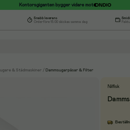
Kontorsgiganten bygger vidare mot
Snabb leverans
Smidi
Order före 15.00 skickas samma dag
Faktu
gare & Städmaskiner
/
Dammsugarpåsar & Filter
Nilfisk
Dammsu
Beställn