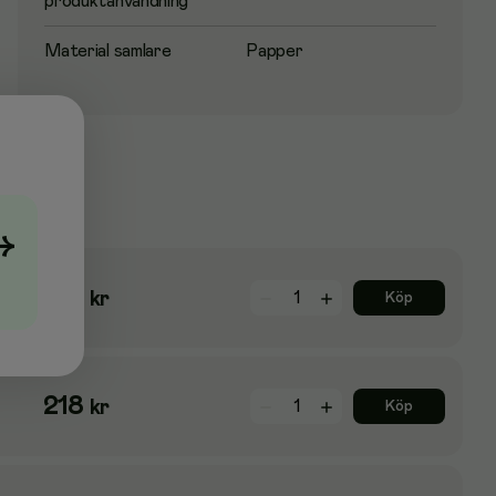
produktanvändning
Material samlare
Papper
→
142
kr
Köp
218
kr
Köp