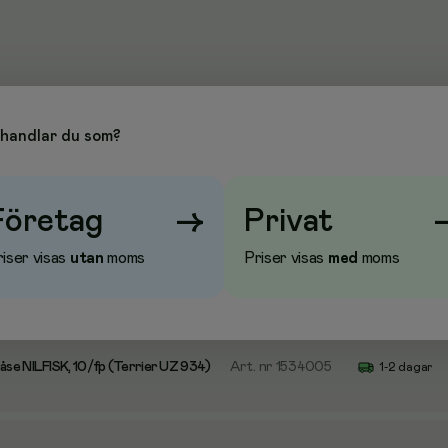
handlar du som?
Företag
→
Privat
iser visas
utan
moms
Priser visas
med
moms
se NILFISK, 5/fp (Coupé)
Art. nr
106340
1-2 dagar
se NILFISK, 10/fp (Terrier UZ 934)
Art. nr
1534005
1-2 dagar