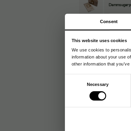
Dammsugarpå
Consent
Dammsugarpås
This website uses cookies
We use cookies to personalis
information about your use of
Dammsugarpå
other information that you’ve
Consent
Necessary
Selection
Dammsugarpå
Dammsugarpå