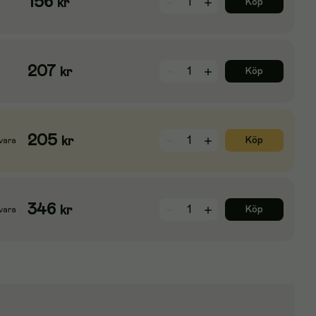
156
kr
Köp
207
kr
Köp
205
kr
Köp
vara
346
kr
Köp
vara