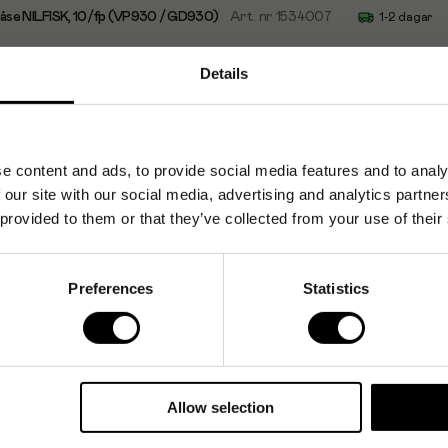
se NILFISK, 10/fp (VP930 / GD930)
Art. nr
1534007
1-2 dagar
Details
e NILFISK, 10/fp (Viking)
Art. nr
1534012
Beställnings
e content and ads, to provide social media features and to analy
 our site with our social media, advertising and analytics partn
se NILFISK, 4/fp (Extreme)
Art. nr
1534028
Beställnings
 provided to them or that they’ve collected from your use of their
Preferences
Statistics
se NILFISK, 3/fp (GWD 350)
Art. nr
102739
Beställnings
Allow selection
se NILFISK, 5/fp (Bravo)
Art. nr
106341
Beställnings