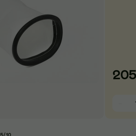
20
D5/10.