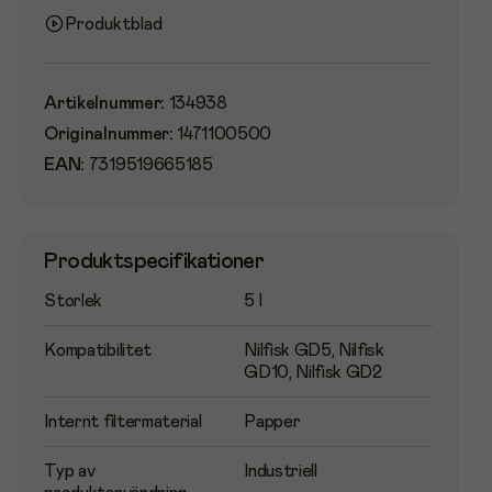
Produktblad
Artikelnummer
:
134938
Originalnummer
:
1471100500
EAN:
7319519665185
Produktspecifikationer
Storlek
5 l
Kompatibilitet
Nilfisk GD5, Nilfisk
GD10, Nilfisk GD2
Internt filtermaterial
Papper
Typ av
Industriell