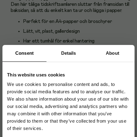
Den här tåliga tidskriftsamlaren sluttar från framsidan till
baksidan, så att du enkelt kan ta ur och lägga i papper.
Perfekt för en A4-papper och broschyrer
Lätt, vit, plast, gallerdesign
Har ett tumhål för enkel hantering
Tidskriftsamlare rymmer A4-objekt
Consent
Details
About
Mått: 63 x 305 x 235 mm
Innermått ryggbredd: 60 mm
This website uses cookies
We use cookies to personalise content and ads, to
provide social media features and to analyse our traffic.
Artikelnummer
:
888217
We also share information about your use of our site with
our social media, advertising and analytics partners who
Originalnummer
:
1701569010
may combine it with other information that you’ve
EAN:
7318081569013
provided to them or that they’ve collected from your use
of their services.