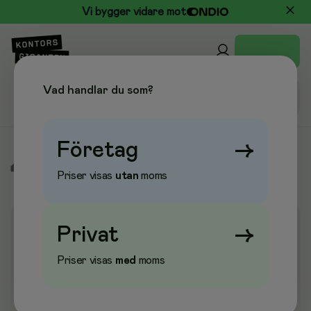
Vi bygger vidare mot
Vad handlar du som?
Företag
→
/
Kontor & Papper
/
Ställ & Fack
/
Tidskriftssamlare
Priser visas
utan
moms
Privat
→
Priser visas
med
moms