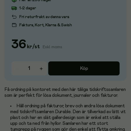
Fler än 200 i lager
1-2 dagar
Fri returfrakt av denna vara
Faktura, Kort, Klarna & Swish
36
kr
/
st
Exkl. moms
Köp
Få ordning på kontoret med den här tåliga tidskriftssamlaren
som är perfekt för lösa dokument, journaler och fakturor.
Håll ordning på fakturor, brev och andra lösa dokument
med tidskriftsamlaren Durable. Den är tillverkad av lätt vit
plast och har en slät gallerdesign som är enkel att ställa
upp och ta ned från hyllor. Samlaren har ett stort
tumgrepp på ryggen som gör den enkel att flytta omkring.