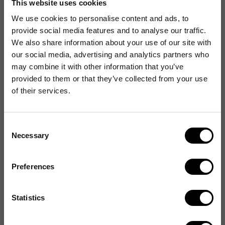
This website uses cookies
We use cookies to personalise content and ads, to
Artikelnummer
:
207049
provide social media features and to analyse our traffic.
Originalnummer
:
82018
We also share information about your use of our site with
our social media, advertising and analytics partners who
EAN:
7330006820184
may combine it with other information that you’ve
provided to them or that they’ve collected from your use
of their services.
Produktspecifikationer
Diameter
32 mm
Consent
Necessary
Selection
Komponenttyp
Teleskoprör
Kompatibel med
Activa HT25.0, Nilfisk
Preferences
GD930
Statistics