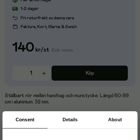
Fler än 50 i lager
1-2 dagar
Fri returfrakt av denna vara
Faktura, Kort, Klarna & Swish
140
kr
/
st
Exkl. moms
Köp
Ställbart rör mellan handtag och munstycke. Längd 60-99
cm i aluminium. 32 mm.
Consent
Details
About
Produktblad