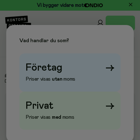
Vi bygger vidare mot
Vad handlar du som?
Företag
→
/
Städ & Hygien
/
Dammsugare & Städmaskiner
/
Priser visas
utan
moms
Dammsugartillbehör
Privat
→
Priser visas
med
moms