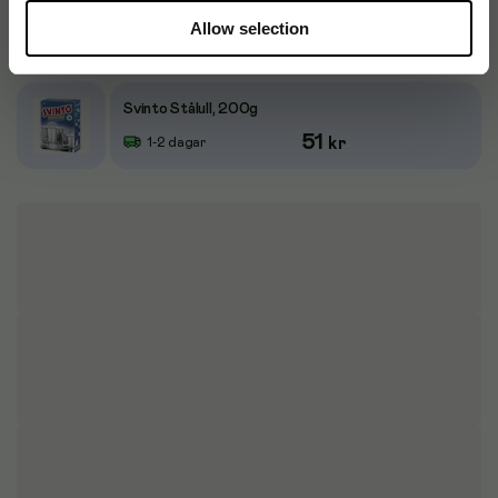
Svinto Tvålull, 2kg
Allow selection
289
kr
1-2 dagar
Svinto Stålull, 200g
51
kr
1-2 dagar