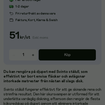
Fler än 500 i lager
1-2 dagar
Fri returfrakt av denna vara
Faktura, Kort, Klarna & Swish
51
kr
/
st
Exkl. moms
Köp
Du kan rengöra på djupet med Svinto stålull, som
effektivt tar bort envisa fläckar och avlägsnar
intorkade matrester från nästan all slags disk.
Svinto stålull fungerar effektivt för att ge skinande rena och
strimfria resultat. Den här skursvampen är utformad för att
underlätta vardaglig diskning, eftersom den rengör de flesta
köksredskap på djupet genom att eliminera intorkade