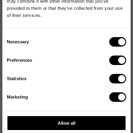
may combine it with other information that you’ve
provided to them or that they’ve collected from your use
Artikelnummer
:
1533191
of their services.
Originalnummer
:
410203
EAN:
7310034230209
Consent
Necessary
Selection
Produktspecifikationer
Preferences
Material
Stålull
Vikt
200 g
Statistics
Typ
Tvålull, Stålull
Marketing
Produktalternativ
Allow all