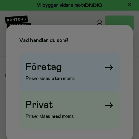
Vi bygger vidare mot
Vad handlar du som?
Företag
→
/
Städ & Hygien
/
Städredskap
/
Stålull
Priser visas
utan
moms
Privat
→
Priser visas
med
moms