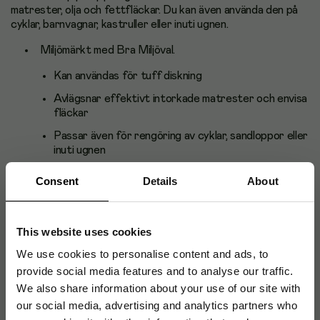
matrester, olja och fettfläckar. Du kan även använda den på
cyklar, barnvagnar, kastruller eller inuti ugnen.
Miljömärkt med Bra Miljöval.
Kan användas för tuff diskning
Avlägsnar effektivt intorkade matrester och envisa
fläckar
Passar även för rengöring av cyklar, sandloppor eller
inuti ugnen
Tillverkad av högkvalitativ stålull
Consent
Details
About
Vikt: 200 g
Bra Miljöval
This website uses cookies
We use cookies to personalise content and ads, to
provide social media features and to analyse our traffic.
We also share information about your use of our site with
Säkerhetsdatablad
our social media, advertising and analytics partners who