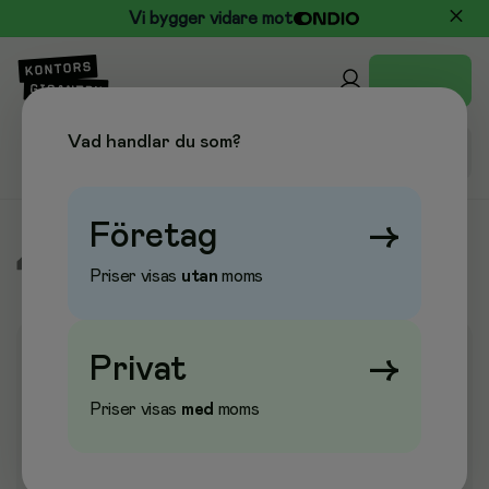
Vi bygger vidare mot
Vad handlar du som?
Företag
→
/
Kontor & Papper
/
Ställ & Fack
/
Blankettfack
Priser visas
utan
moms
Privat
→
Priser visas
med
moms