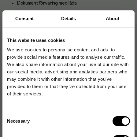
Dokumentförvaring med låda
Passar för A4 papper
Consent
Details
About
Mått: 33,5x25,5x13 cm
Färg: Svart
This website uses cookies
Tillverkad av återvunnet returpapper
We use cookies to personalise content and ads, to
Laminerad med vackert präglat papper
provide social media features and to analyse our traffic.
Läderhandtag
We also share information about your use of our site with
our social media, advertising and analytics partners who
FSC Mix
may combine it with other information that you’ve
provided to them or that they’ve collected from your use
of their services.
Artikelnummer
:
213116
Originalnummer
:
8541C6849LEA648
Consent
EAN:
7330061063007
Necessary
Selection