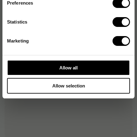
Preferences
Produktspecifikationer
Material
Återvunnet returpapper
Statistics
Färg
Grå/Svart
Marketing
Antal fack
2 st
Allow all
Allow selection