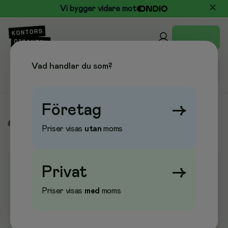
Vi bygger vidare mot
Vad handlar du som?
Företag
→
/
Städ & Hygien
/
Städredskap
/
Hinkar
Priser visas
utan
moms
Privat
→
Priser visas
med
moms