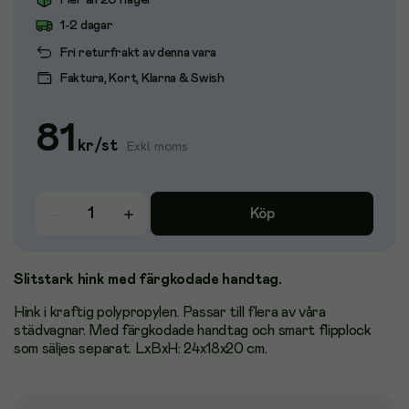
Fler än 20 i lager
1-2 dagar
Fri returfrakt av denna vara
Faktura, Kort, Klarna & Swish
81
kr
/
st
Exkl. moms
Köp
Slitstark hink med färgkodade handtag.
Hink i kraftig polypropylen. Passar till flera av våra
städvagnar. Med färgkodade handtag och smart flipplock
som säljes separat. LxBxH: 24x18x20 cm.