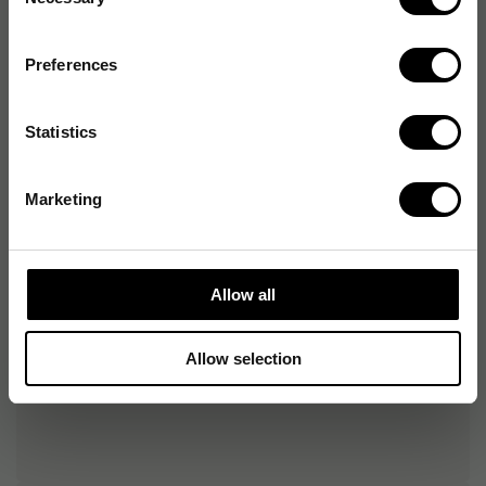
Selection
Produktalternativ
Preferences
Hink Grå, rött handtag 6l
81
kr
1-2 dagar
Statistics
Hink Grå, grönt handtag 6l
Marketing
81
kr
Beställningsvara
Hink Grå, blått handtag 6l
Allow all
81
kr
1-2 dagar
Allow selection