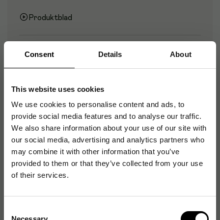
Produktblad
Artikelnummer
:
149224
Consent
Details
About
Originalnummer
:
25092
EAN:
7330006250929
This website uses cookies
We use cookies to personalise content and ads, to
provide social media features and to analyse our traffic.
Produktspecifikationer
We also share information about your use of our site with
our social media, advertising and analytics partners who
Färg
Grå, Röd
may combine it with other information that you’ve
provided to them or that they’ve collected from your use
Volym
6 L
of their services.
Typ
Städhink
Consent
Necessary