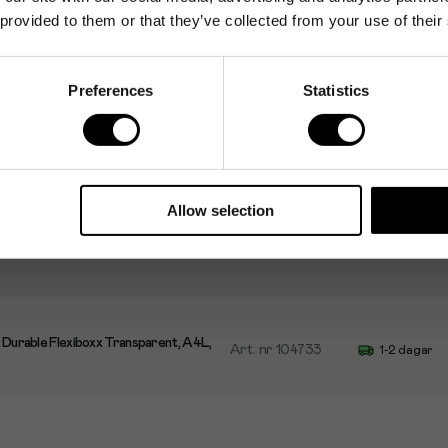
 provided to them or that they’ve collected from your use of their
Durable Flexiboxx Svart, A4L, 12 fack
Art. nr
102548
1-2 dagar
Preferences
Statistics
Durable Flexiboxx Vit, A4L, 12 fack
Art. nr
102549
1-2 dagar
Allow selection
Durable Flexiboxx Vit, A4L, 6 fack
Art. nr
102954
1-2 dagar
 Durable Flexiboxx Transparent, A4L,
Art. nr
104733
1-2 dagar