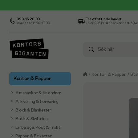
020-15 20 00
Fraktfritt hela landet
Vardagar 8.30-17.00
Över
995 kr
. Annars endast 69kr
/
Kontor & Papper
/
Stä
Kontor & Papper
Almanackor & Kalendrar
Arkivering & Förvaring
Block & Blanketter
Butik & Skyltning
Emballage, Post & Frakt
Papper & Etiketter