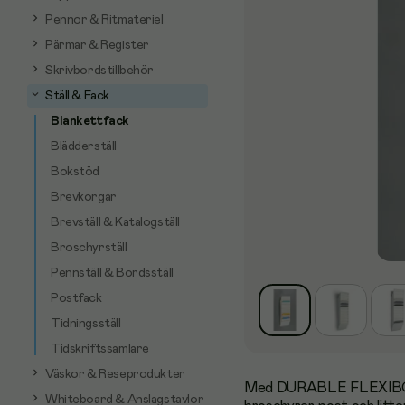
Pennor & Ritmateriel
Pärmar & Register
Skrivbordstillbehör
Ställ & Fack
Blankettfack
Blädderställ
Bokstöd
Brevkorgar
Brevställ & Katalogställ
Broschyrställ
Pennställ & Bordsställ
Postfack
Tidningsställ
Tidskriftssamlare
Väskor & Reseprodukter
Med DURABLE FLEXIBOXX t
Whiteboard & Anslagstavlor