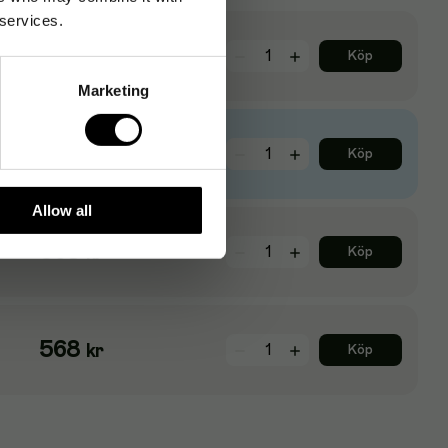
 services.
1 020
kr
Köp
Marketing
1 020
kr
Köp
Allow all
568
kr
Köp
568
kr
Köp