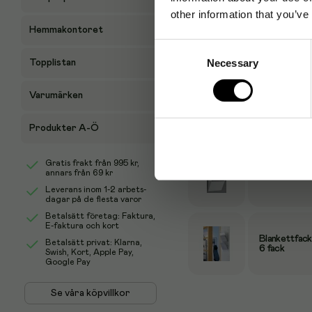
other information that you’ve
Hemmakontoret
Blankettfack 
Consent
Necessary
Selection
Topplistan
Varumärken
Blankettfack 
Produkter A-Ö
Gratis frakt från
995 kr
,
annars från 69 kr
Blankettfack 
Leverans inom 1-2 arbets-
dagar på de flesta varor
Betalsätt företag: Faktura,
E-faktura och kort
Blankettfack
Betalsätt privat: Klarna,
6 fack
Swish, Kort, Apple Pay,
Google Pay
Se våra köpvillkor