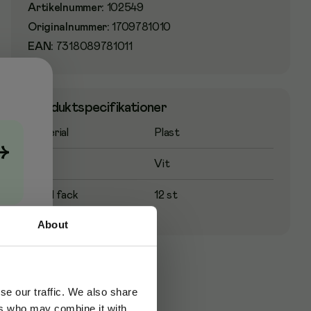
Artikelnummer
:
102549
Originalnummer
:
1709781010
EAN:
7318089781011
Produktspecifikationer
Material
Plast
→
Färg
Vit
Antal fack
12 st
About
se our traffic. We also share
ers who may combine it with