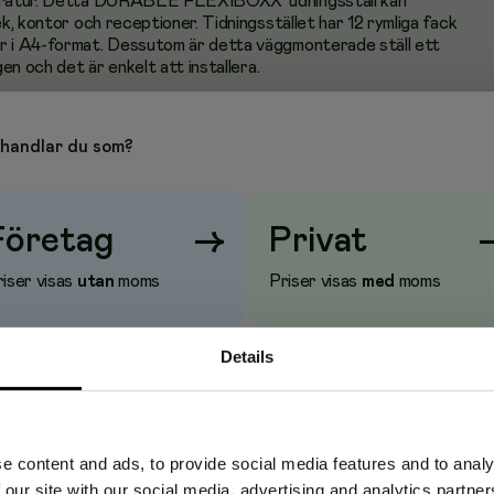
teratur. Detta DURABLE FLEXIBOXX tidningsställ kan
ek, kontor och receptioner. Tidningsstället har 12 rymliga fack
er i A4-format. Dessutom är detta väggmonterade ställ ett
gen och det är enkelt att installera.
bibliotek, kontor och receptioner
handlar du som?
Företag
→
Privat
iser visas
utan
moms
Priser visas
med
moms
 cm
Details
e content and ads, to provide social media features and to analy
 our site with our social media, advertising and analytics partn