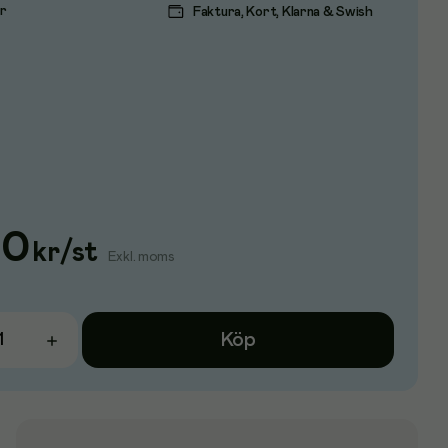
ar
Faktura, Kort, Klarna & Swish
20
kr
/
st
Exkl. moms
Köp