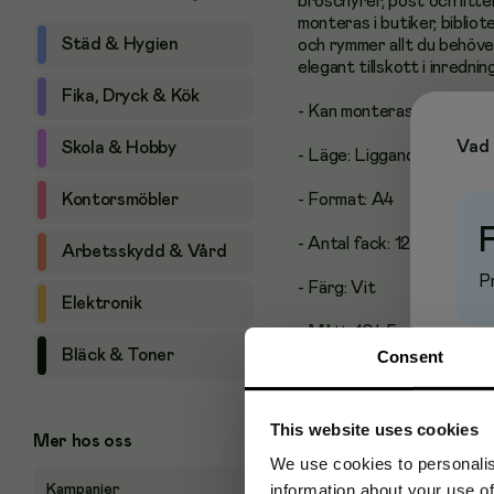
broschyrer, post och lit
monteras i butiker, bibliot
Städ & Hygien
och rymmer allt du behöv
elegant tillskott i inrednin
Fika, Dryck & Kök
- Kan monteras i butiker, 
Vad 
Skola & Hobby
- Läge: Liggande
Kontorsmöbler
- Format: A4
- Antal fack: 12
Arbetsskydd & Vård
Pr
- Färg: Vit
Elektronik
- Mått: 104,5 x 34,8 x 9,5
Bläck & Toner
Consent
This website uses cookies
Mer hos oss
Produktalternativ
We use cookies to personalis
information about your use of
Kampanjer