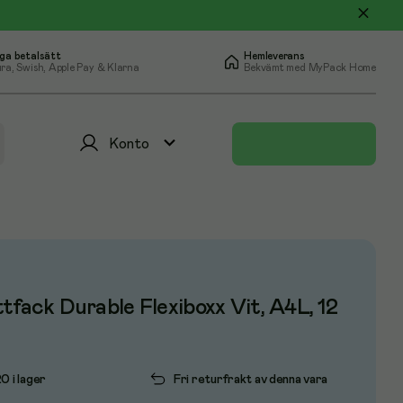
ga betalsätt
Hemleverans
ra, Swish, Apple Pay & Klarna
Bekvämt med MyPack Home
Konto
tfack Durable Flexiboxx Vit, A4L, 12
0 i lager
Fri returfrakt av denna vara