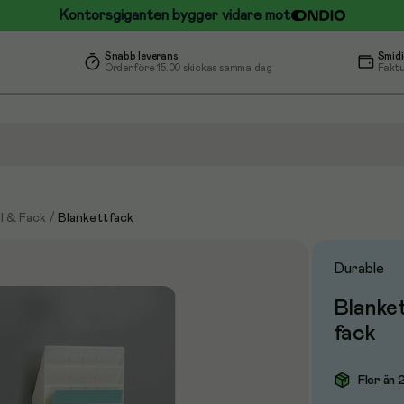
Kontorsgiganten bygger vidare mot
Snabb leverans
Smidi
Order före 15.00 skickas samma dag
Faktu
ll & Fack
/
Blankettfack
Durable
Blanket
fack
Fler än 2