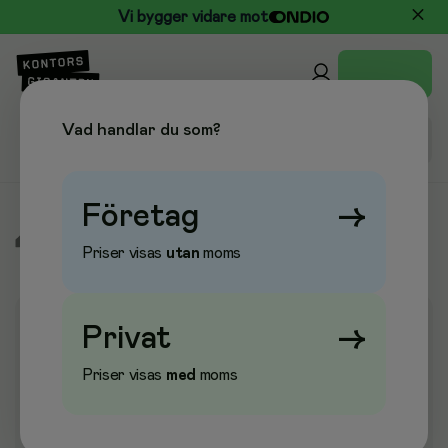
Vi bygger vidare mot
Vad handlar du som?
Företag
→
/
Städ & Hygien
/
Städredskap
/
Toalettborstar
Priser visas
utan
moms
Privat
→
Priser visas
med
moms