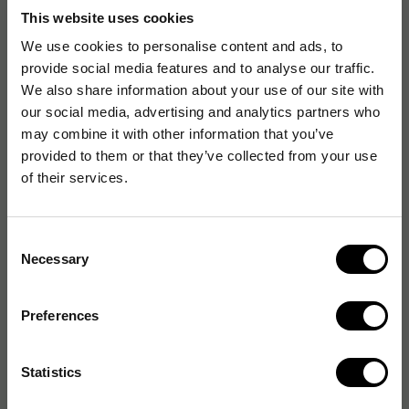
Material: 100% återvunnen post-consumer
This website uses cookies
We use cookies to personalise content and ads, to
provide social media features and to analyse our traffic.
We also share information about your use of our site with
Artikelnummer
:
75002404
our social media, advertising and analytics partners who
Originalnummer
:
HT23363
may combine it with other information that you’ve
provided to them or that they’ve collected from your use
of their services.
Produktspecifikationer
Material
100% 5e5återvunnen
Consent
post-consumer
Necessary
Selection
Färg
Svart
Preferences
Med skål
Ja
Statistics