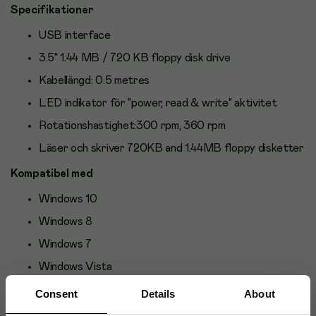
Specifikationer
USB interface
3.5" 1.44 MB / 720 KB floppy disk drive
Kabellängd: 0.5 metres
LED indikator för "power, read & write" aktivitet
Rotationshastighet:300 rpm, 360 rpm
Läser och skriver 720KB and 1.44MB floppy disketter
Kompatibel med
Windows 10
Windows 8
Windows 7
Windows Vista
Windows XP
Consent
Details
About