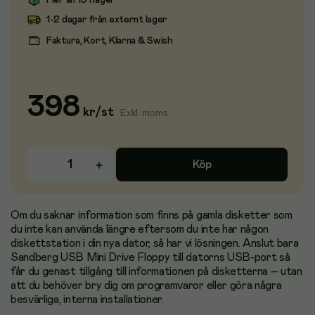
Fler än 10 i lager
1-2 dagar från externt lager
Faktura, Kort, Klarna & Swish
398
kr
/
st
Exkl. moms
Köp
Om du saknar information som finns på gamla disketter som
du inte kan använda längre eftersom du inte har någon
diskettstation i din nya dator, så har vi lösningen. Anslut bara
Sandberg USB Mini Drive Floppy till datorns USB-port så
får du genast tillgång till informationen på disketterna – utan
att du behöver bry dig om programvaror eller göra några
besvärliga, interna installationer.