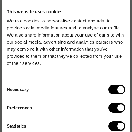
This website uses cookies
Artikelnummer
:
SDG133-50
We use cookies to personalise content and ads, to
Originalnummer
:
133-50
provide social media features and to analyse our traffic.
EAN:
5705730133503
We also share information about your use of our site with
our social media, advertising and analytics partners who
may combine it with other information that you’ve
provided to them or that they’ve collected from your use
Specifikationer
of their services.
Anslutningar
Consent
Necessary
Selection
Egenskaper
Preferences
Förpackning
Statistics
General properties