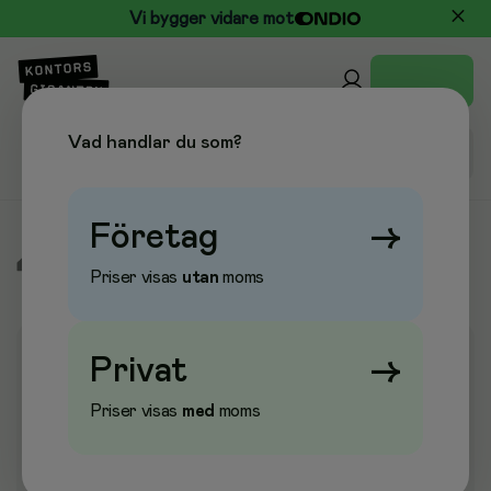
Vi bygger vidare mot
Vad handlar du som?
Företag
→
/
Elektronik
/
Datorkomponenter
/
CD, DVD & Blue-Ray
Priser visas
utan
moms
Privat
→
Priser visas
med
moms