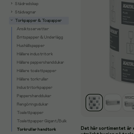
Städredskap
Städvagnar
Torkpapper & Toapapper
Ansiktsservetter
Britspapper & Underlägg
Hushållspapper
Hållare industritork
Hållare pappershanddukar
Hållare toalettpapper
Hållare torkrullar
Industritorkpapper
Pappershanddukar
Rengöringsdukar
Toalettpapper
Toalettpapper Gigant/Bulk
Det här sortimentet är 
Torkrullar handtork