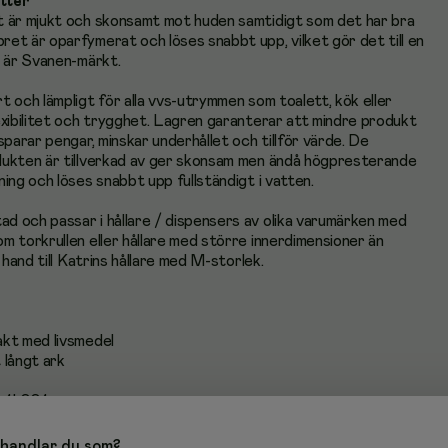
tter
t är mjukt och skonsamt mot huden samtidigt som det har bra
et är oparfymerat och löses snabbt upp, vilket gör det till en
m är Svanen-märkt.
 och lämpligt för alla vvs-utrymmen som toalett, kök eller
exibilitet och trygghet. Lagren garanterar att mindre produkt
sparar pengar, minskar underhållet och tillför värde. De
dukten är tillverkad av ger skonsam men ändå högpresterande
ing och löses snabbt upp fullständigt i vatten.
 och passar i hållare / dispensers av olika varumärken med
m torkrullen eller hållare med större innerdimensioner än
 hand till Katrins hållare med M-storlek.
kt med livsmedel
 långt ark
O 14001
valitet
handlar du som?