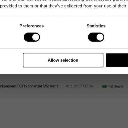
 provided to them or that they’ve collected from your use of their
Preferences
Statistics
ATRIN Torkrulle Centermatad M,
Art. nr
1528141
1-2 dagar
rkpapper TORK torkrulle M2 vit
Art. nr
770363
1-2 dagar
Allow selection
orkpapper TORK torkrulle M2 svart
Art. nr
770364
1-2 dagar