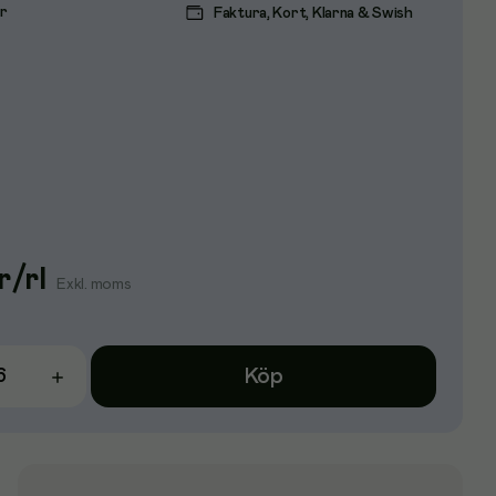
ar
Faktura, Kort, Klarna & Swish
r
/
rl
Exkl. moms
Köp