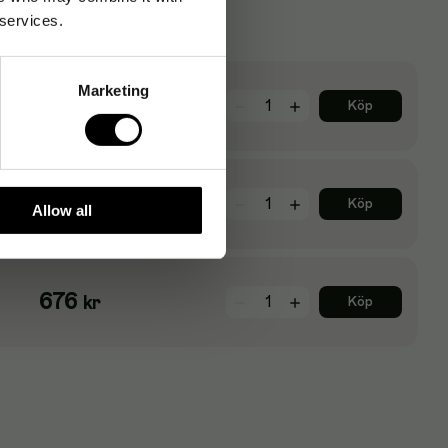
 services.
Marketing
1 561
kr
Köp
619
kr
Köp
Allow all
676
kr
Köp