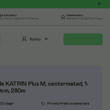
ga betalsätt
Hemleverans
ra, Swish, Apple Pay & Klarna
Bekvämt med MyPack Home
Konto
le KATRIN Plus M, centermatad, 1-
19cm, 280m
100 i lager
Fri returfrakt av denna vara