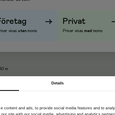
Företag
→
Privat
Nyfiber
iser visas
utan
moms
Priser visas
med
moms
a:
Mycket bra
1
80 m
Details
e content and ads, to provide social media features and to analy
 our site with our social media, advertising and analytics partn