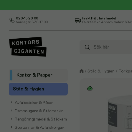
020-15 20 00
Fraktfritt hela landet
Vardagar 8.30-17.00
Över
995 kr
. Annars endast 69kr
/
Städ & Hygien
/
Torkpa
Kontor & Papper
Städ & Hygien
Avfallssäckar & Påsar
Dammsugare & Städmaskiner
Rengöringsmedel & Städkem
Soptunnor & Avfallskorgar