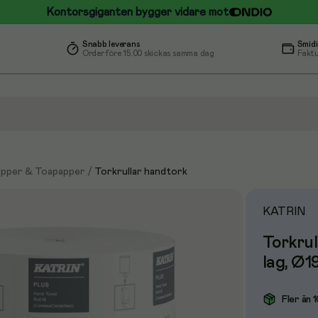
Kontorsgiganten bygger vidare mot
Snabb leverans
Smidi
Order före 15.00 skickas samma dag
Faktu
pper & Toapapper
/
Torkrullar handtork
KATRIN
Torkrul
lag, Ø
Fler än 