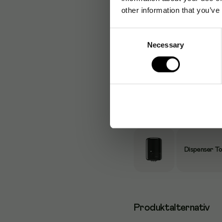
Tillbehör
other information that you’ve
Consent
Necessary
Selection
Dispenser K
borstat stål
Dispenser To
Dispenser T
Produktalternativ