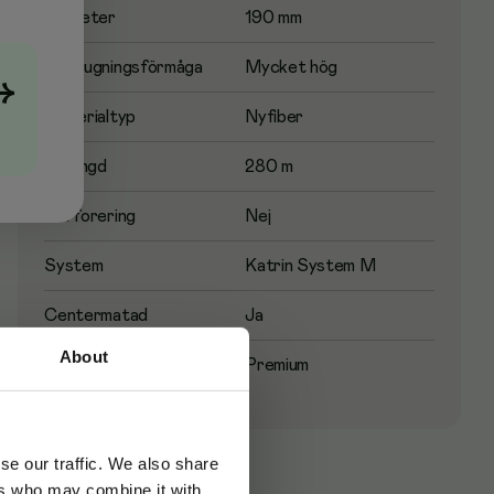
Diameter
190 mm
Uppsugningsförmåga
Mycket hög
→
Materialtyp
Nyfiber
Rullängd
280 m
Perforering
Nej
System
Katrin System M
Centermatad
Ja
About
Kvalitetsnivå
Premium
se our traffic. We also share
ers who may combine it with