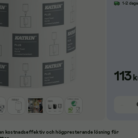
1-2 dag
113
k
en kostnadseffektiv och högpresterande lösning för