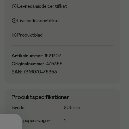
Levnedsmiddelcertifikat
Livsmedelscertifikat
Produktblad
Artikelnummer
:
1521303
Originalnummer
:
475355
EAN:
7316970475353
Produktspecifikationer
Bredd
205 mm
Antal papperslager
1