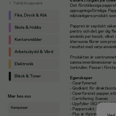
utmärkt hygien på toale
Tvål & Kroppsvård
Det förstklassiga pappre
uppsugningsförmåga. Pappr
Fika, Dryck & Kök
miljövänligare produkt so
Pappret är septiskt säkert
Skola & Hobby
pentry och det ger dig fl
används per besök, vilket 
Kontorsmöbler
återvunna fibrer som pro
resultat med varje användn
Arbetsskydd & Vård
Produkten är centrummatad
samma innerdimensioner so
Elektronik
torkrullen. Passar i första
Bläck & Toner
Egenskaper
- Oparfymerad
- Godkänt för direktkonta
- Operforerat papper, ett
Mer hos oss
- Certifiering: Svanen
- Uppfyller: ISO 9001, IS
Kampanjer
- Pappersvikt: 25 g/m2
- Plus är Katrins finaste k
Vad 