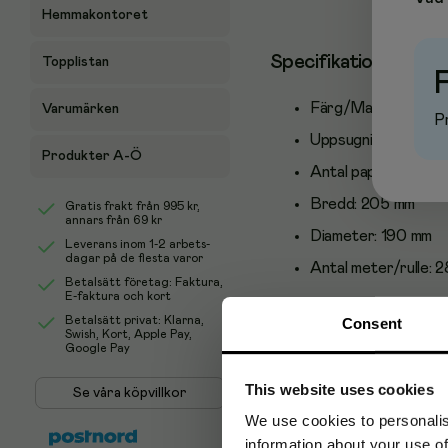
Hemmakontoret
Specifikationer
Topplistan
Färg/Material:
Vit/
Varumärken
Pr
Uppsugningsförmåg
Produkter A-Ö
Antal papperslager:
Bredd:
205 mm
Gratis frakt från
995 kr
,
annars från 69 kr
Diameter:
190 mm
Leverans inom 1-2 arbets-
dagar på de flesta varor
Antal meter/rulle:
2
Betalsätt företag: Faktura,
E-faktura och kort
Betalsätt privat: Klarna,
Consent
Swish, Kort, Apple Pay,
Google Pay
This website uses cookies
Se våra köpvillkor
We use cookies to personalis
information about your use of