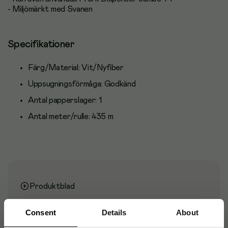
- Miljömärkt med Svanen
Specifikationer
Färg/Material:
Vit/Nyfiber
Uppsugningsförmåga:
Godkänd
Antal papperslager:
1
Antal meter/rulle:
435 m
Produktblad
Consent
Details
About
Artikelnummer
:
885038