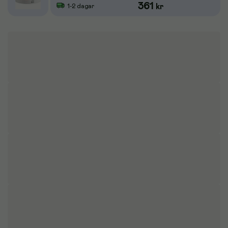
361
kr
1-2 dagar