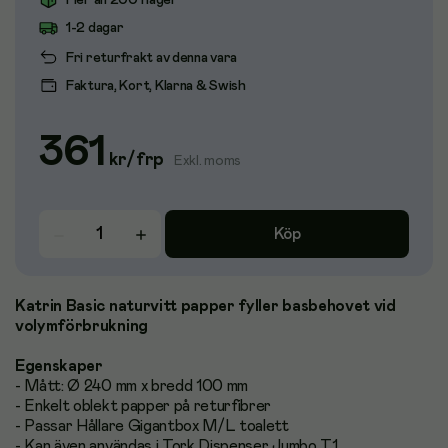
Fler än 200 i lager
1-2 dagar
Fri returfrakt av denna vara
Faktura, Kort, Klarna & Swish
361
kr
/
frp
Exkl. moms
Köp
Katrin Basic naturvitt papper fyller basbehovet vid
volymförbrukning
Egenskaper
- Mått: Ø 240 mm x bredd 100 mm
- Enkelt oblekt papper på returfibrer
- Passar Hållare Gigantbox M/L toalett
- Kan även användas i Tork Dispenser Jumbo T1