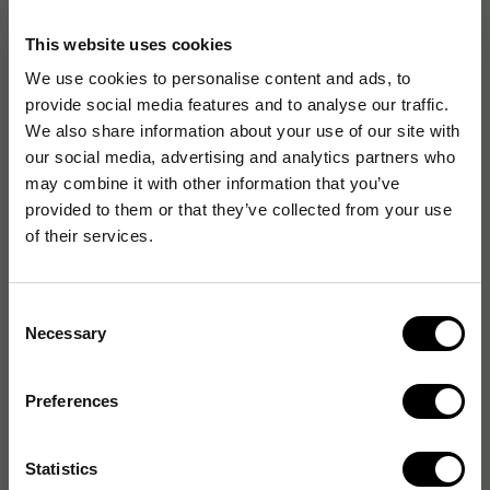
Originalnummer
:
102060
This website uses cookies
EAN:
7316978102060
We use cookies to personalise content and ads, to
provide social media features and to analyse our traffic.
We also share information about your use of our site with
Produktspecifikationer
our social media, advertising and analytics partners who
may combine it with other information that you’ve
Material
Returfiber
provided to them or that they’ve collected from your use
of their services.
Antal papperslager
1
Uppsugningsförmåga
Godkänd
Consent
Necessary
Färg
Vit
Selection
Längd per rulle
435 m
Preferences
Perforering
Nej
Statistics
Rullbredd
10 cm