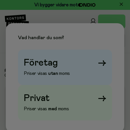
Vi bygger vidare mot
Vad handlar du som?
Företag
→
/
Städ & Hygien
/
Torkpapper & Toapapper
/
Toalettpapper
Priser visas
utan
moms
Gigant/Bulk
Privat
→
Priser visas
med
moms