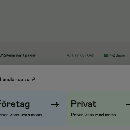
1 24mm svart på klar
Art. nr
857045
1-2 dagar
handlar du som?
o D1, plast, svart/vit, 6mm
Art. nr
870594
1-2 dagar
Företag
→
Privat
o D1, plast, svart/klar, 19mm
Art. nr
870597
1-2 dagar
iser visas
utan
moms
Priser visas
med
moms