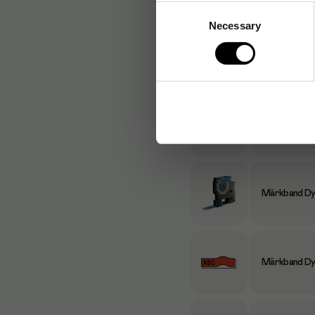
Consent
Necessary
Selection
Märkband Dymo
Märkband Dym
Märkband Dym
Märkband Dym