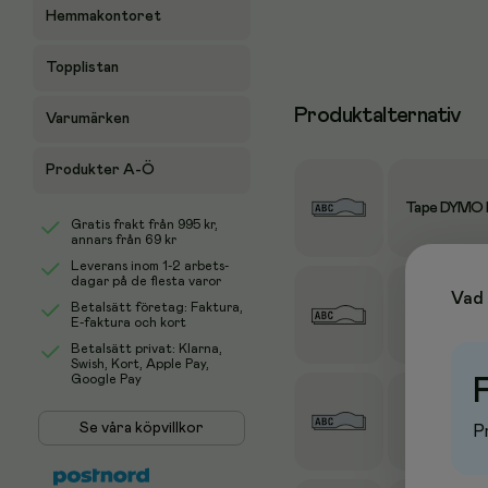
Hemmakontoret
Topplistan
Produktalternativ
Varumärken
Produkter A-Ö
Tape DYMO D
Gratis frakt från
995 kr
,
annars från 69 kr
Leverans inom 1-2 arbets-
dagar på de flesta varor
Vad 
Betalsätt företag: Faktura,
Märkband Dym
E-faktura och kort
Betalsätt privat: Klarna,
Swish, Kort, Apple Pay,
Google Pay
Märkband Dym
Se våra köpvillkor
Pr