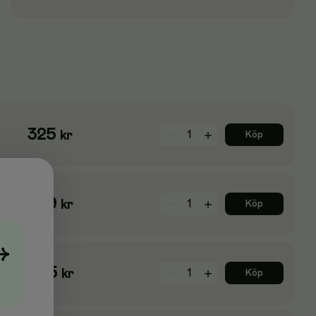
325
kr
Köp
209
kr
Köp
→
305
kr
Köp