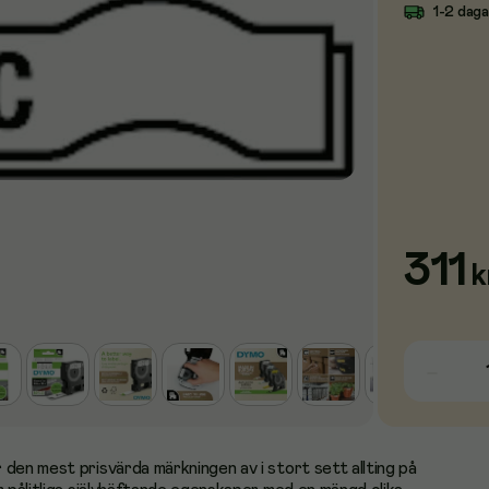
1-2 dag
311
k
den mest prisvärda märkningen av i stort sett allting på