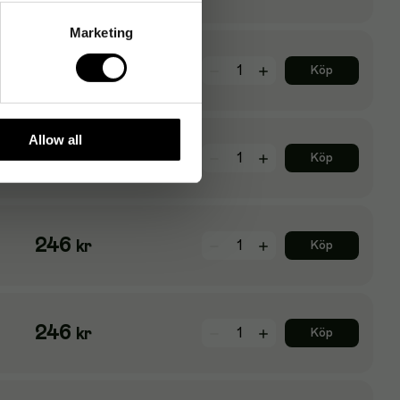
Marketing
246
kr
Köp
Allow all
246
kr
Köp
246
kr
Köp
246
kr
Köp