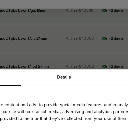
o D1, plast, svart/gul, 19mm
Art. nr
870598
1-2 dagar
o D1, plast, svart/vit, 24mm
Art. nr
870600
1-2 dagar
o D1, plast, svart/röd, 24mm
Art. nr
870602
1-2 dagar
Details
o D1, plast, svart/klar, 12mm
Art. nr
8104101
1-2 dagar
e content and ads, to provide social media features and to analy
 our site with our social media, advertising and analytics partn
 provided to them or that they’ve collected from your use of their
o D1, plast, svart/vit, 12mm
Art. nr
8104135
1-2 dagar