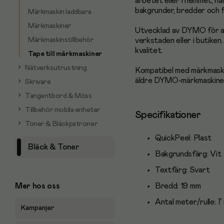
arbetet eller i hemmet, ha
bakgrunder, bredder och f
Märkmaskin laddbara
Märkmaskiner
Utvecklad av DYMO för att
Märkmaskinstillbehör
verkstaden eller i butike
kvalitet.
Tape till märkmaskiner
Nätverksutrustning
Kompatibel med märkmask
äldre DYMO-märkmaskiner
Skrivare
Tangentbord & Möss
Tillbehör mobila enheter
Specifikationer
Toner & Bläckpatroner
QuickPeel:
Plast
Bläck & Toner
Bakgrundsfärg:
Vit
Textfärg:
Svart
Bredd:
19 mm
Mer hos oss
Antal meter/rulle:
7
Kampanjer