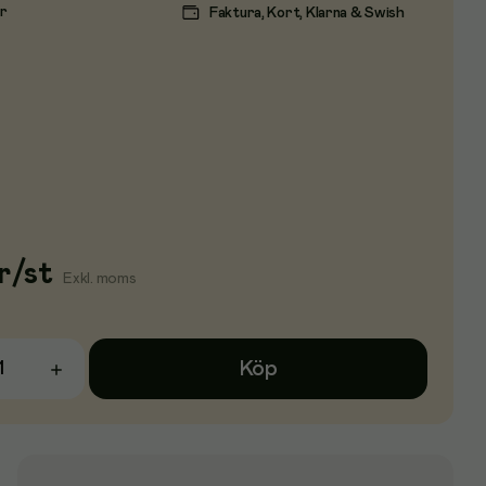
ar
Faktura, Kort, Klarna & Swish
r
/
st
Exkl. moms
Köp