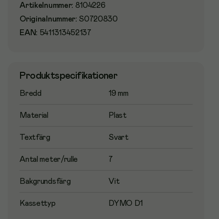
Artikelnummer
:
8104226
Originalnummer
:
S0720830
EAN:
5411313452137
Produktspecifikationer
Bredd
19 mm
Material
Plast
Textfärg
Svart
Antal meter/rulle
7
Bakgrundsfärg
Vit
Kassettyp
DYMO D1