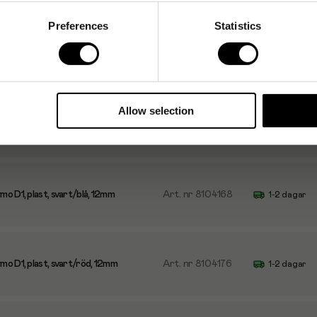
Preferences
Statistics
 D1, plast, blå/vit, 12mm
Art. nr
8104143
1-2 dagar
Allow selection
o D1, plast, röd/vit, 12mm
Art. nr
8104150
1-2 dagar
o D1, plast, svart/blå, 12mm
Art. nr
8104168
1-2 dagar
o D1, plast, svart/röd, 12mm
Art. nr
8104176
1-2 dagar