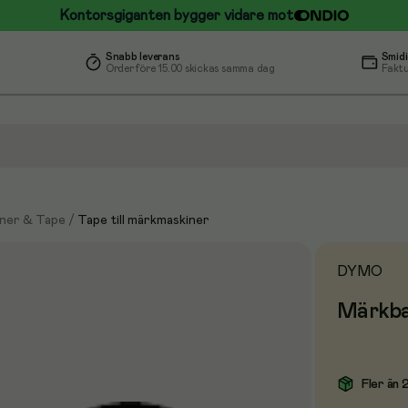
Kontorsgiganten bygger vidare mot
Snabb leverans
Smidi
Order före 15.00 skickas samma dag
Faktu
ner & Tape
/
Tape till märkmaskiner
DYMO
Märkban
Fler än 