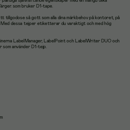
r pålitliga självhäftande egenskaper med en mängd olika
ärger. som bruker D1-tape.
 tillgodose så gott som alla dina märkbehov på kontoret, på
n. Med dessa tejper etiketterar du varaktigt och med hög
inerna LabelManager, LabelPoint och LabelWriter DUO och
 som använder D1-tejp.
 m