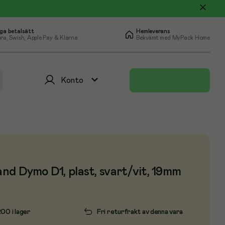
ga betalsätt
Hemleverans
ra, Swish, Apple Pay & Klarna
Bekvämt med MyPack Home
Konto
d Dymo D1, plast, svart/vit, 19mm
200 i lager
Fri returfrakt av denna vara