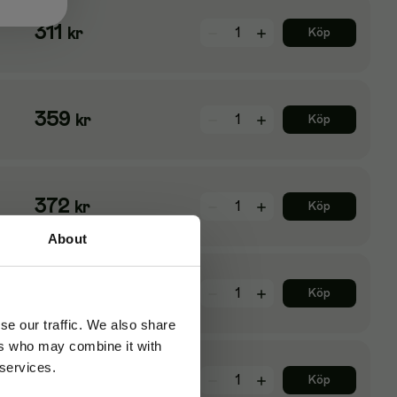
311
kr
Köp
359
kr
Köp
372
kr
Köp
About
235
kr
Köp
se our traffic. We also share
ers who may combine it with
 services.
199
kr
Köp