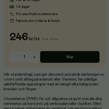
Fler än 50 i lager
1-2 dagar
Fri returfrakt av denna vara
Faktura, Kort, Klarna & Swish
246
kr
/
st
Exkl. moms
Köp
Vår standardtejp, som ger den mest prisvärda märkningen av
i stort sett allting på arbetet eller i hemmet, har pålitliga
självhäftande egenskaper med en mängd olika bakgrunder,
bredder och färger.
Utvecklad av DYMO för att tillgodose så gott som alla dina
märkbehov på kontoret, på verkstaden eller i butiken. Med
dessa tejper etiketterar du varaktigt och med hög kvalitet.