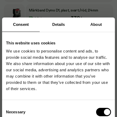
Märkband Dymo D1, plast, svart/röd, 24mm
372
kr
1-2 dagar
Consent
Details
About
Märkband Dymo D1, plast, svart/klar, 12mm
235
kr
1-2 dagar
This website uses cookies
We use cookies to personalise content and ads, to
Märkband Dymo D1, plast, svart/vit, 12mm
provide social media features and to analyse our traffic.
199
kr
We also share information about your use of our site with
1-2 dagar
our social media, advertising and analytics partners who
may combine it with other information that you’ve
Märkband Dymo D1, plast, blå/vit, 12mm
provided to them or that they’ve collected from your use
246
kr
1-2 dagar
of their services.
Märkband Dymo D1, plast, röd/vit, 12mm
Consent
246
kr
1-2 dagar
Necessary
Selection