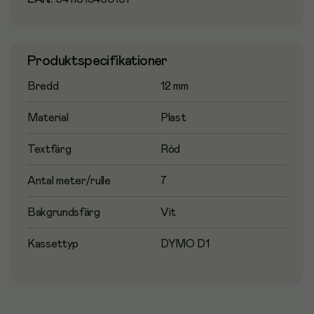
Produktspecifikationer
Bredd
12 mm
Material
Plast
Textfärg
Röd
Antal meter/rulle
7
Bakgrundsfärg
Vit
Kassettyp
DYMO D1