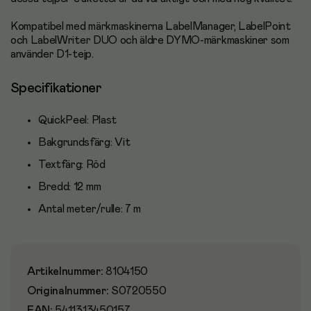
Kompatibel med märkmaskinerna LabelManager, LabelPoint
och LabelWriter DUO och äldre DYMO-märkmaskiner som
använder D1-tejp.
Specifikationer
QuickPeel:
Plast
Bakgrundsfärg:
Vit
Textfärg:
Röd
Bredd:
12 mm
Antal meter/rulle:
7 m
Artikelnummer
:
8104150
Originalnummer
:
S0720550
EAN:
5411313450157