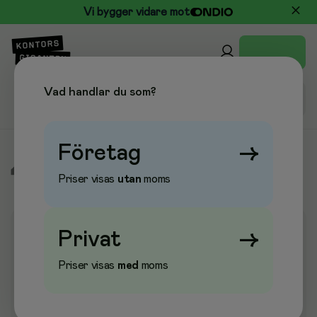
Vi bygger vidare mot
Vad handlar du som?
Företag
→
/
Elektronik
/
Märkmaskiner & Tape
/
Tape till märkmaskiner
Priser visas
utan
moms
Privat
→
Priser visas
med
moms