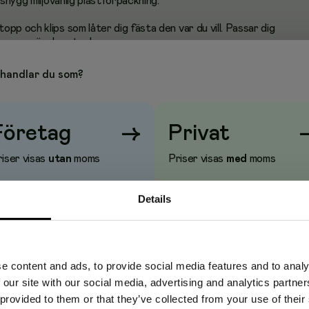
 snygg miljövänlig plastförpackning.
pp och klips som låter dig fästa den var du vill. Passar dig
grepp när du antecknar.
 du och dina kollegor låta kreativiteten och orden flöda ut
handlar du som?
re jobbtexter eller bara små listor på vad ni behöver handla till
 ett bra alternativ att ha i klassrummet. Pennan är tillverkad av
Företag
→
Privat
Välj den stiftstorlek du trivs bäst med, 0,5 eller 0,7.
iser visas
utan
moms
Priser visas
med
moms
der
t
Details
av 60% återvunnet material ABS (returplast)
e content and ads, to provide social media features and to analy
 our site with our social media, advertising and analytics partn
 provided to them or that they’ve collected from your use of their