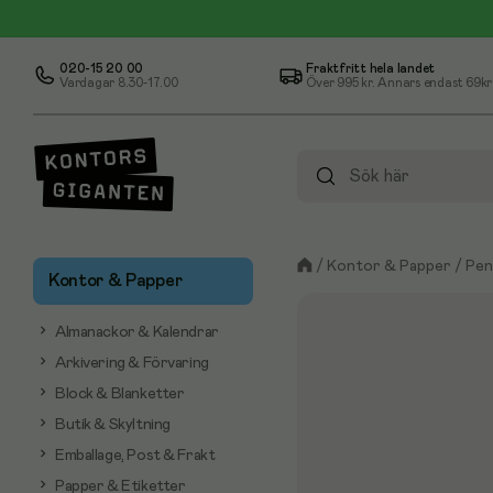
020-15 20 00
Fraktfritt hela landet
Vardagar 8.30-17.00
Över
995 kr
. Annars endast 69kr
/
Kontor & Papper
/
Pen
Kontor & Papper
Almanackor & Kalendrar
Arkivering & Förvaring
Block & Blanketter
Butik & Skyltning
Emballage, Post & Frakt
Papper & Etiketter