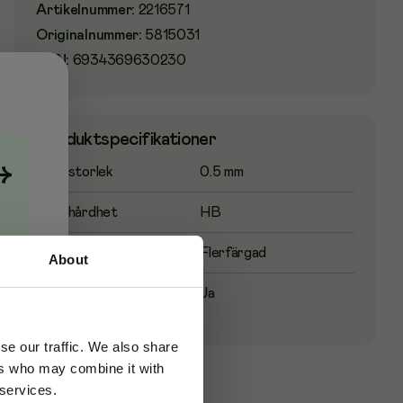
Artikelnummer
:
2216571
Originalnummer
:
5815031
EAN:
6934369630230
Produktspecifikationer
→
Stiftstorlek
0.5 mm
Stifthårdhet
HB
Pennfärg
Flerfärgad
About
Raderbart
Ja
se our traffic. We also share
ers who may combine it with
 services.