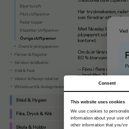
traditionell blyertspenna i
Blyertsstift
Har tryckmekanism, raderto
Pilot stiftpennor
som föredrar ett smalare 
Radertoppar
Med Niceday EcoPencil kan
Staedtler stiftpennor
Vad 
på pappret och skriva bätt
Övriga stiftpennor
kontoret.
Överstrykningspennor
Om du är lärare är det här
Pärmar & Register
60 % återvunnet material. 
Skrivbordstillbehör
Pr
-- Finns i flera stiftsbred
Ställ & Fack
-- Innehåller: 3 blyertsstif
Väskor & Reseprodukter
-- Förpackningen delas ej
Consent
-- Miljöinfo: Tillverkad 
Whiteboard & Anslagstavlor
Städ & Hygien
This website uses cookies
We use cookies to personalis
Fika, Dryck & Kök
information about your use of
other information that you’ve
Skola & Hobby