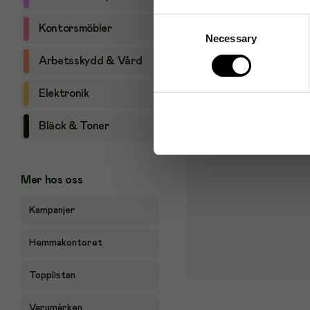
Consent
Kontorsmöbler
Necessary
Selection
Arbetsskydd & Vård
Elektronik
Bläck & Toner
Mer hos oss
Kampanjer
Hemmakontoret
Topplistan
Varumärken