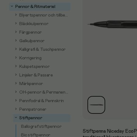
Pennor & Ritmateriel
Blyertspennor och tillbehör
Bläckkulpennor
Färgpennor
Gelkulpennor
Kalligrafi & Tuschpennor
Korrigering
Kulspetspennor
Linjaler & Passare
Märkpennor
OH-pennor & Permanentpennor
Pennfodral & Pennskrin
Pennpatroner
Stiftpennor
Ballograf stiftpennor
Stiftpenna Niceday EcoPen
Bic stiftpennor