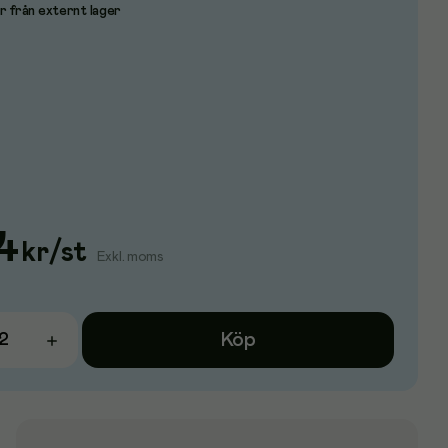
r från externt lager
4
kr
/
st
Exkl. moms
Köp