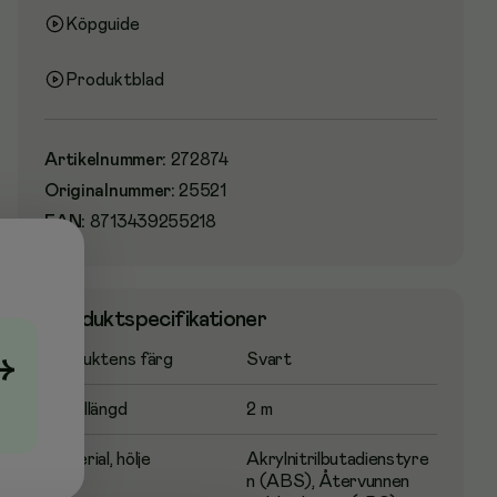
Köpguide
Produktblad
Artikelnummer
:
272874
Originalnummer
:
25521
EAN:
8713439255218
Produktspecifikationer
Produktens färg
Svart
→
Kabellängd
2 m
Material, hölje
Akrylnitrilbutadienstyre
n (ABS), Återvunnen