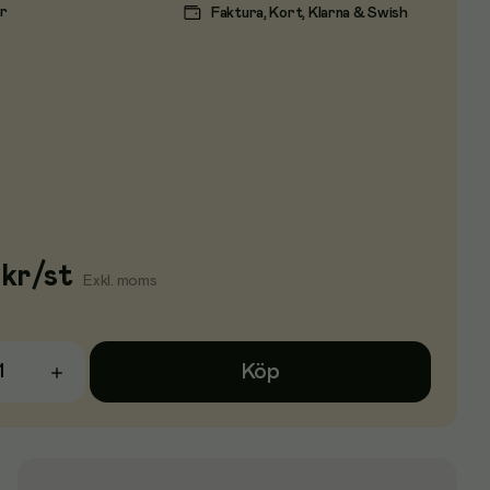
ar
Faktura, Kort, Klarna & Swish
kr
/
st
Exkl. moms
Köp