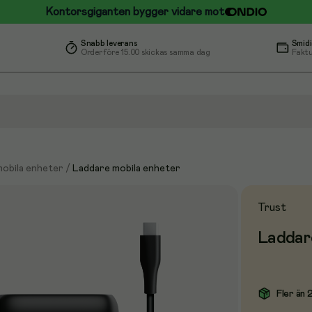
Kontorsgiganten bygger vidare mot
Snabb leverans
Smidi
Order före 15.00 skickas samma dag
Faktu
mobila enheter
/
Laddare mobila enheter
Trust
Ladda
Fler än 2