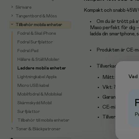
Skrivare
Kompakt och snabb 45W 
Tangentbord & Möss
Om du är trött på at
Tillbehör mobila enheter
Maxo perfekt för dig –
Fodral & Skal iPhone
ladda din smartphone, s
Fodral Surfplattor
Produkten är CE-mä
Fodral iPad
Hållare & Ställ Mobiler
Tillverkad av 50% p
Laddare mobila enheter
Vad 
Lightningkabel Apple
Mått: 49 x 82 x 
Micro USB kabel
Vikt: 73 gram
Mobilfodral & Mobilskal
Garanti: 5 år
Skärmskydd Mobil
CE-märkt
Surfplattor
Pr
Tillverkad av 50
Tillbehör till mobila enheter
Toner & Bläckpatroner