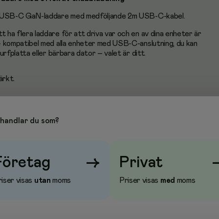
USB-C GaN-laddare med medföljande 2m USB-C-kabel.
t ha flera laddare för att driva var och en av dina enheter är
 kompatibel med alla enheter med USB-C-anslutning, du kan
urfplatta eller bärbara dator – valet är ditt.
rkt.
ost-consumer återvunnet material.
handlar du som?
32 mm
Företag
→
Privat
iser visas
utan
moms
Priser visas
med
moms
% post-consumer återvunnet material