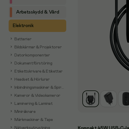
Arbetsskydd & Vård
Elektronik
Batterier
Bildskärmar & Projektorer
Datorkomponenter
Dokumentförstöring
Etikettskrivare & Etiketter
Headset & Hörlurar
Inbindningsmaskiner & Spiraler
Kameror & Videokameror
Laminering & Laminat
Miniräknare
Märkmaskiner & Tape
Nätverksutrustning
Kompakt 45W USB-C-lad