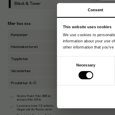
Bläck & Toner
Consent
Mer hos oss
This website uses cookies
We use cookies to personalis
Kampanjer
Specifikationer
information about your use of
other information that you’ve
Hemmakontoret
Design
Consent
Topplistan
Necessary
Selection
Produktens färg
Varumärken
Kabellängd
Produkter A-Ö
Material, hölje
Gratis frakt från
995 kr
,
annars från 69 kr
Förpackning
Leverans inom 1-2 arbets-
dagar på de flesta varor