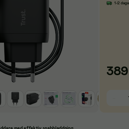
1-2 dag
389
dare med effektiv snabbladdning