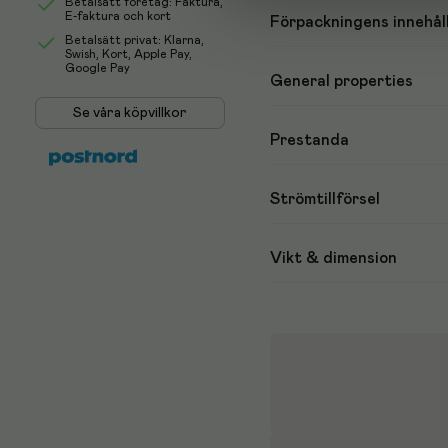
Betalsätt företag: Faktura,
E-faktura och kort
Förpackningens innehål
Betalsätt privat: Klarna,
Swish, Kort, Apple Pay,
Google Pay
General properties
Se våra köpvillkor
Prestanda
Strömtillförsel
Vikt & dimension