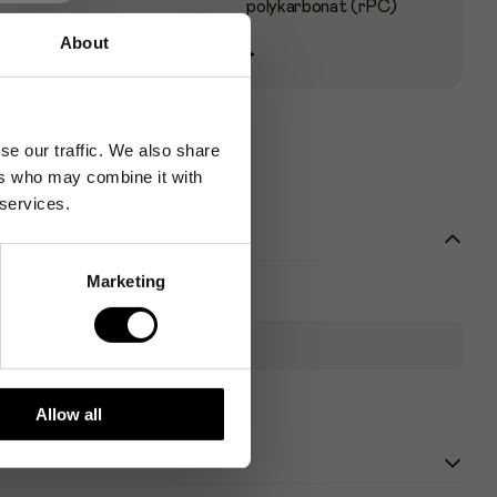
polykarbonat (rPC)
About
Se alla specifikationer
→
se our traffic. We also share
ers who may combine it with
 services.
Marketing
rvunnen polykarbonat (rPC)
Allow all