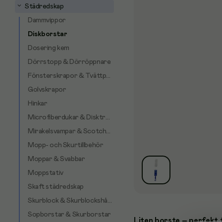
Städredskap
Dammvippor
Diskborstar
Dosering kem
Dörrstopp & Dörröppnare
Fönsterskrapor & Tvättpälsar
Golvskrapor
Hinkar
Microfiberdukar & Disktrasor
Mirakelsvampar & Scotch-Brite
Mopp- och Skurtillbehör
Moppar & Svabbar
Moppstativ
Skaft städredskap
Skurblock & Skurblockshållare
Sopborstar & Skurborstar
Liten borste – perfekt 