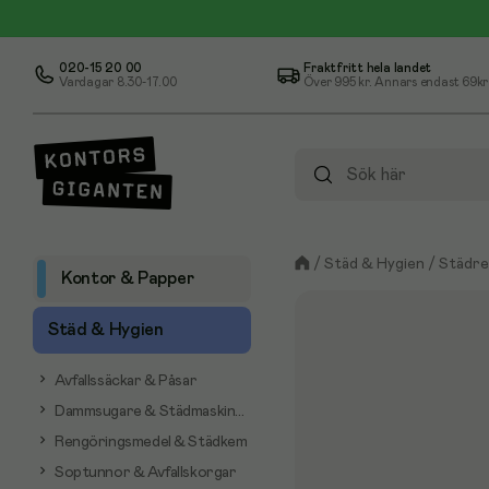
020-15 20 00
Fraktfritt hela landet
Vardagar 8.30-17.00
Över
995 kr
. Annars endast 69kr
/
Städ & Hygien
/
Städre
Kontor & Papper
Städ & Hygien
Avfallssäckar & Påsar
Dammsugare & Städmaskiner
Rengöringsmedel & Städkem
Soptunnor & Avfallskorgar