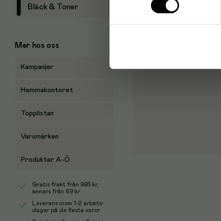
Bläck & Toner
Mer hos oss
Kampanjer
Hemmakontoret
Topplistan
Varumärken
Produkter A-Ö
Gratis frakt från
995 kr
,
annars från 69 kr
Leverans inom 1-2 arbets-
dagar på de flesta varor