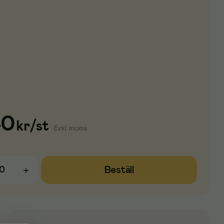
40
kr
/
st
Exkl. moms
Beställ