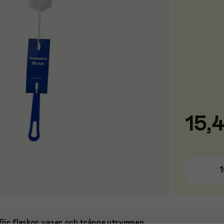
15,
för flaskor, vaser och trånga utrymmen.