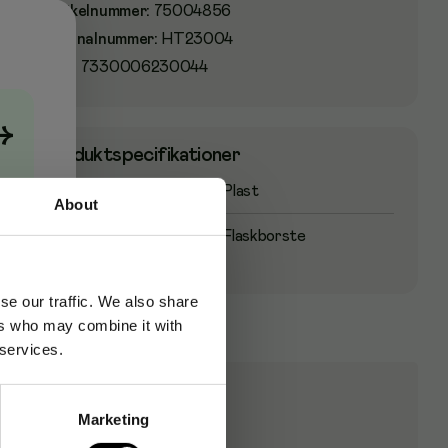
Artikelnummer
:
75004856
Originalnummer
:
HT23004
EAN:
7330006230044
→
Produktspecifikationer
Material
Plast
About
Typ
Flaskborste
se our traffic. We also share
ers who may combine it with
 services.
Marketing