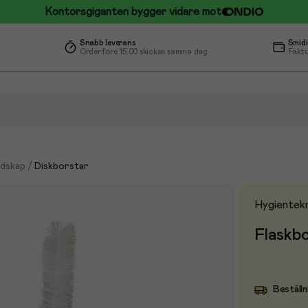
Kontorsgiganten bygger vidare mot
Snabb leverans
Smidi
Order före 15.00 skickas samma dag
Faktu
dskap
/
Diskborstar
Hygientekn
Flaskb
Beställn