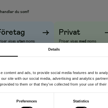
borste – idealisk för rengöring av flaskor, smala vaser och
handlar du som?
r ett plastgrepp med en upphängningsögla så att du kan
orsten och hålla den ren och fräsch.
Företag
→
Privat
iser visas
utan
moms
Priser visas
med
moms
Details
open
 x H 5 cm
e content and ads, to provide social media features and to analy
 our site with our social media, advertising and analytics partn
 provided to them or that they’ve collected from your use of their
Preferences
Statistics