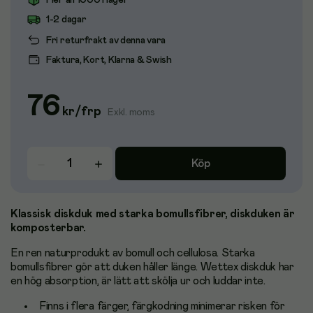
Fler än 1000 i lager
1-2 dagar
Fri returfrakt av denna vara
Faktura, Kort, Klarna & Swish
76
kr
/
frp
Exkl. moms
Köp
Klassisk diskduk med starka bomullsfibrer, diskduken är
komposterbar.
En ren naturprodukt av bomull och cellulosa. Starka
bomullsfibrer gör att duken håller länge. Wettex diskduk har
en hög absorption, är lätt att skölja ur och luddar inte.
Finns i flera färger, färgkodning minimerar risken för