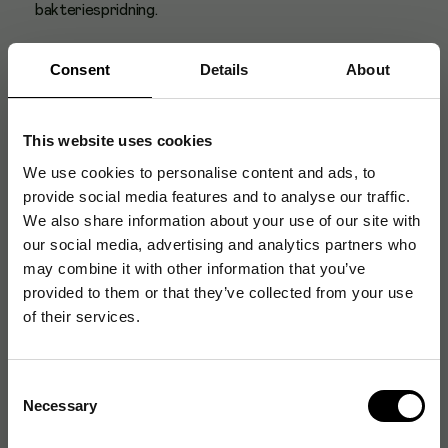
bakteriespridning.
När duken är utsliten, lägg den på komposthögen -
Consent
Details
About
tillsammans med annat nedbrytbart avfall förvandlas den
till matjord. 100% biologiskt nedbrytbar.
Material: Bomull och cellulosa
This website uses cookies
Komposterbar
We use cookies to personalise content and ads, to
provide social media features and to analyse our traffic.
Tillverkad i Sverige
We also share information about your use of our site with
Tål maskintvätt upp till 95°C
our social media, advertising and analytics partners who
Färg: Blå
may combine it with other information that you’ve
provided to them or that they’ve collected from your use
Mått: 176x203mm
of their services.
Consent
Artikelnummer
:
171569
Necessary
Selection
Originalnummer
:
111664
EAN:
7391704804425