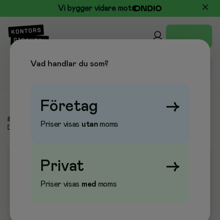
Vi bygger vidare mot
Vad handlar du som?
Företag
→
/
Städ & Hygien
/
Städredskap
/
Microfiberdukar &
Priser visas
utan
moms
Disktrasor
Privat
→
Priser visas
med
moms