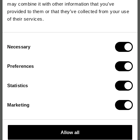
may combine it with other information that you’ve
Storlek
60 x 195 cm
provided to them or that they’ve collected from your use
of their services.
Engångs/Tvättbar
Engångs
Consent
Necessary
Selection
Produktalternativ
Preferences
Britspapper 60cmx195m 2/fp
511
kr
1-2 dagar
Statistics
Britspapper NonWoven 60cmx200m
726
Marketing
kr
Tillfälligt slut
Britspapper ABENA arkat 60x220cm 200/FP
933
Allow all
kr
1-2 dagar