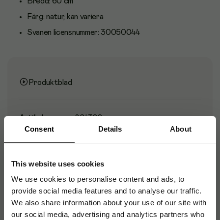
Bredd: 60 cm
Färg: natur, kan variera
Svanen licensnummer: 30050044
Produktblad
Artikelnummer
:
864766
Consent
Details
About
Originalnummer
:
500153
EAN:
5703538522826
This website uses cookies
We use cookies to personalise content and ads, to
Produktspecifikationer
provide social media features and to analyse our traffic.
We also share information about your use of our site with
Material
Nyfiber
our social media, advertising and analytics partners who