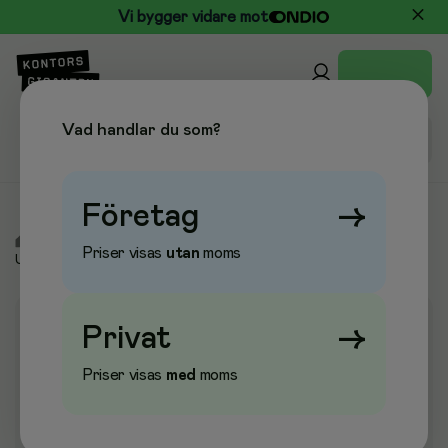
Vi bygger vidare mot
Vad handlar du som?
Företag
→
/
Städ & Hygien
/
Torkpapper & Toapapper
/
Britspapper &
Priser visas
utan
moms
Underlägg
Privat
→
Priser visas
med
moms