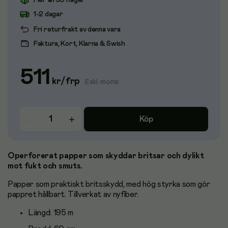
Fler än 50 i lager
1-2 dagar
Fri returfrakt av denna vara
Faktura, Kort, Klarna & Swish
511
kr
/
frp
Exkl. moms
Köp
Operforerat papper som skyddar britsar och dylikt
mot fukt och smuts.
Papper som praktiskt britsskydd, med hög styrka som gör
pappret hållbart. Tillverkat av nyfiber.
Längd: 195 m