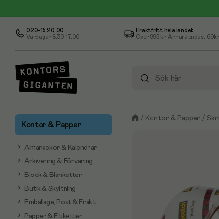
020-15 20 00
Fraktfritt hela landet
Vardagar 8.30-17.00
Över
995 kr
. Annars endast 69kr
/
Kontor & Papper
/
Skr
Kontor & Papper
Almanackor & Kalendrar
Arkivering & Förvaring
Block & Blanketter
Butik & Skyltning
Emballage, Post & Frakt
Papper & Etiketter