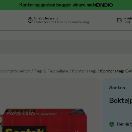
Kontorsgiganten bygger vidare mot
Snabb leverans
Smidi
Order före 15.00 skickas samma dag
Faktu
ivbordstillbehör
/
Tejp & Tejphållare
/
Kontorstejp
/
Kontorstejp Övr
Scotch
Boktej
Fler än 5