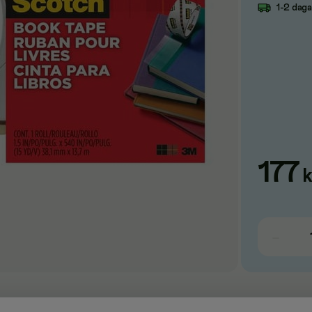
1-2 dag
177
k
p fungerar utmärkt för att laga, förstärka, skydda och