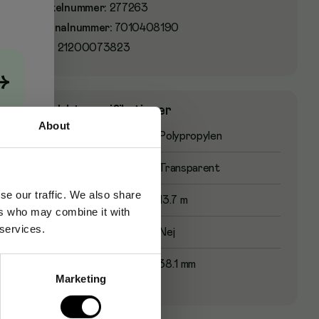
Artikelnummer
:
277263
Originalnummer
:
7010408190
EAN:
21200073823
→
Produktspecifikationer
About
Material
Polypropylen
Färg
Transparent
se our traffic. We also share
Längd
13.7 m
ers who may combine it with
 services.
Miljövänlig
Nej
Bredd
38.1 mm
Marketing