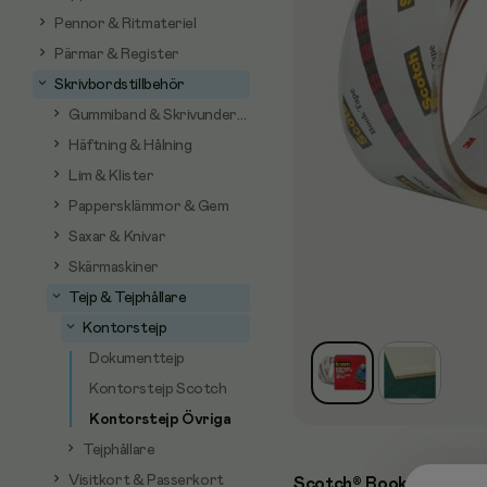
Pennor & Ritmateriel
Pärmar & Register
Skrivbordstillbehör
Gummiband & Skrivunderlägg
Häftning & Hålning
Lim & Klister
Pappersklämmor & Gem
Saxar & Knivar
Skärmaskiner
Tejp & Tejphållare
Kontorstejp
Dokumenttejp
Kontorstejp Scotch
Kontorstejp Övriga
Tejphållare
Visitkort & Passerkort
Scotch® Book Repair tej