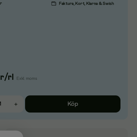
ar
Faktura, Kort, Klarna & Swish
r
/
rl
Exkl. moms
Köp