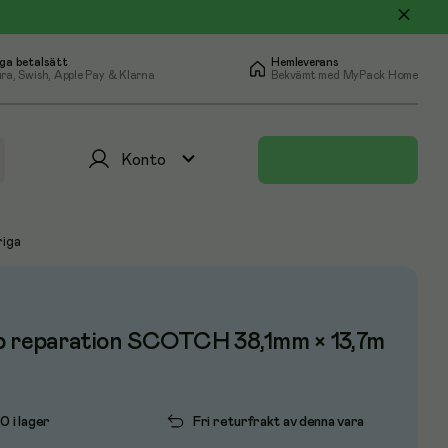
ga betalsätt
Hemleverans
ra, Swish, Apple Pay & Klarna
Bekvämt med MyPack Home
Konto
iga
p reparation SCOTCH 38,1mm × 13,7m
0 i lager
Fri returfrakt av denna vara