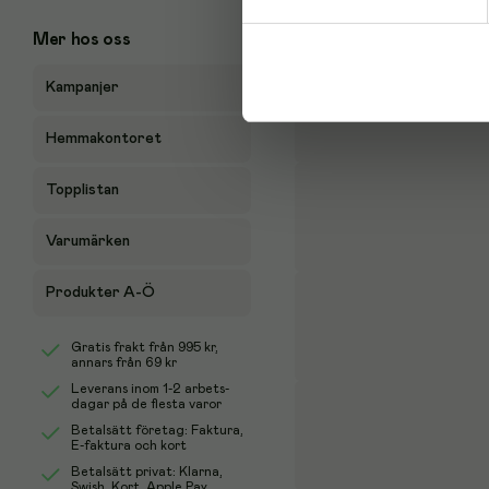
Mer hos oss
Kampanjer
Hemmakontoret
Topplistan
Varumärken
Produkter A-Ö
Gratis frakt från
995 kr
,
annars från 69 kr
Leverans inom 1-2 arbets-
dagar på de flesta varor
Betalsätt företag: Faktura,
E-faktura och kort
Betalsätt privat: Klarna,
Swish, Kort, Apple Pay,