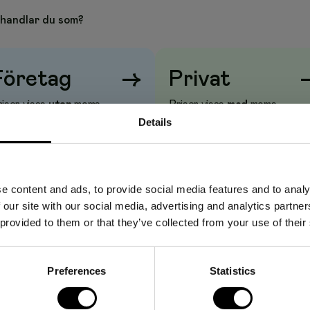
 ytor på böcker, tidningar, mappar och pärmar.
handlar du som?
 38.1mm×13.7m,1rulle
paration, lagning, förstärkning och skydd av rygg, kanter och
Företag
→
Privat
ifter, mappar m.m. Tejpen anpassar sig efter bokens konturer
relser.
iser visas
utan
moms
Priser visas
med
moms
Details
itlig och passar perfekt hemma, på kontoret, biblioteket och i
 kristallklar och transparent med ett häftämne som har lång
air tejp är PVC-fri.
e content and ads, to provide social media features and to analy
hög kvalitet för försegling av lådor inför tuff hantering och
 our site with our social media, advertising and analytics partn
 provided to them or that they’ve collected from your use of their
s för små lamineringsjobb
Preferences
Statistics