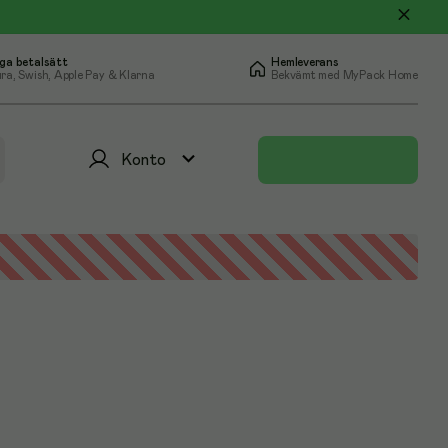
ga betalsätt
Hemleverans
ra, Swish, Apple Pay & Klarna
Bekvämt med MyPack Home
Konto