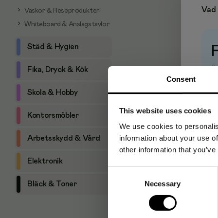
Vad 
Väskor & Reseprodukter
Whiteboard & Anslagstavlor
Städ & Hygien
Pr
Fika, Dryck & Kök
Consent
Skola & Hobby
This website uses cookies
Kontorsmöbler
We use cookies to personalis
information about your use of
Arbetsskydd & Vård
other information that you’ve
Elektronik
Consent
Necessary
Selection
Bläck & Toner