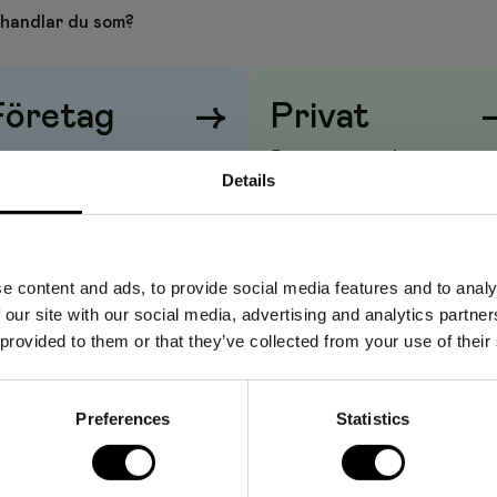
handlar du som?
Företag
→
Privat
iser visas
utan
moms
Priser visas
med
moms
Details
e content and ads, to provide social media features and to analy
 our site with our social media, advertising and analytics partn
 provided to them or that they’ve collected from your use of their
Preferences
Statistics