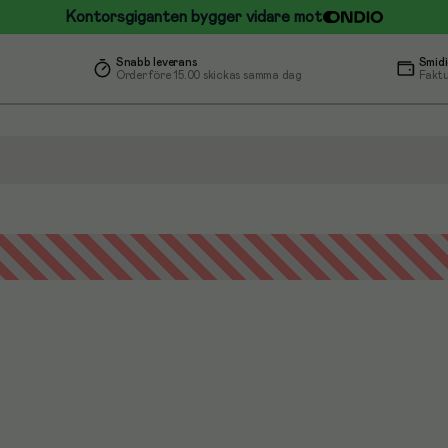
Kontorsgiganten bygger vidare mot
Snabb leverans
Smidi
Order före 15.00 skickas samma dag
Faktu