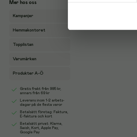
Mer hos oss
Kampanjer
Hemmakontoret
Topplistan
Varumärken
Produkter A-Ö
Gratis frakt från
995 kr
,
annars från 69 kr
Leverans inom 1-2 arbets-
dagar på de flesta varor
Betalsätt företag: Faktura,
E-faktura och kort
Betalsätt privat: Klarna,
Swish, Kort, Apple Pay,
Google Pay