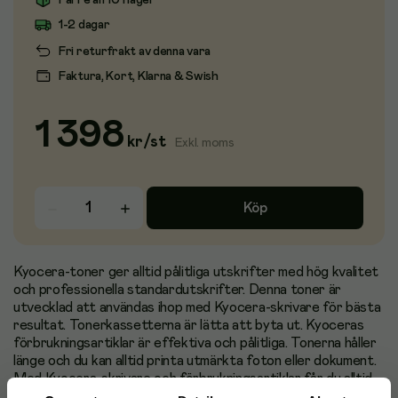
Färre än 10 i lager
1-2 dagar
Fri returfrakt av denna vara
Faktura, Kort, Klarna & Swish
1 398
kr
/
st
Exkl. moms
Köp
Kyocera-toner ger alltid pålitliga utskrifter med hög kvalitet
och professionella standardutskrifter. Denna toner är
utvecklad att användas ihop med Kyocera-skrivare för bästa
resultat. Tonerkassetterna är lätta att byta ut. Kyoceras
förbrukningsartiklar är effektiva och pålitliga. Tonerna håller
länge och du kan alltid printa utmärkta foton eller dokument.
Med Kyocera-skrivare och förbrukningsartiklar får du alltid
ett perfekt resultat. - Kapacitet: 1 200 sidor - Kompatibel