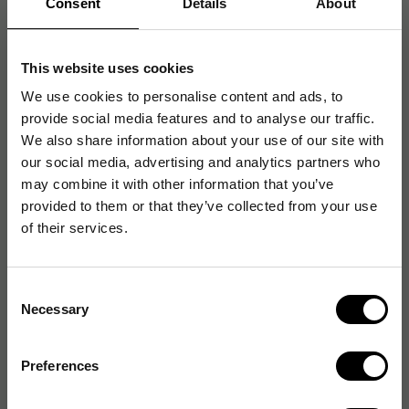
Consent
Details
About
med: M5521cdw/cdn, P5021cdw/cdn
This website uses cookies
We use cookies to personalise content and ads, to
Artikelnummer
:
167287
provide social media features and to analyse our traffic.
Originalnummer
:
1T02R9CNL0
We also share information about your use of our site with
EAN:
632983037508
our social media, advertising and analytics partners who
may combine it with other information that you’ve
provided to them or that they’ve collected from your use
of their services.
Specifikationer
Egenskaper
Consent
Necessary
Selection
Generella egenskaper
Preferences
Logistikdata