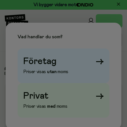
Vi bygger vidare mot
Vad handlar du som?
Företag
→
/
Elektronik
/
Toner & Bläckpatroner
/
Toner &
Priser visas
utan
moms
Bläckpatroner
Privat
→
Priser visas
med
moms