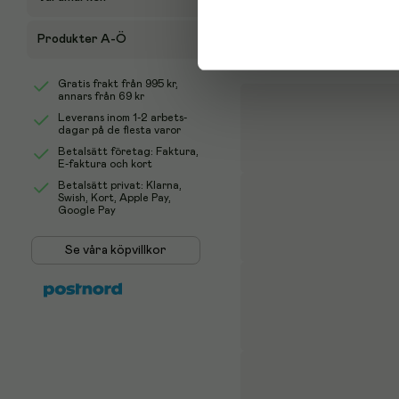
Produkter A-Ö
Gratis frakt från
995 kr
,
annars från 69 kr
Leverans inom 1-2 arbets-
dagar på de flesta varor
Betalsätt företag: Faktura,
E-faktura och kort
Betalsätt privat: Klarna,
Swish, Kort, Apple Pay,
Google Pay
Se våra köpvillkor