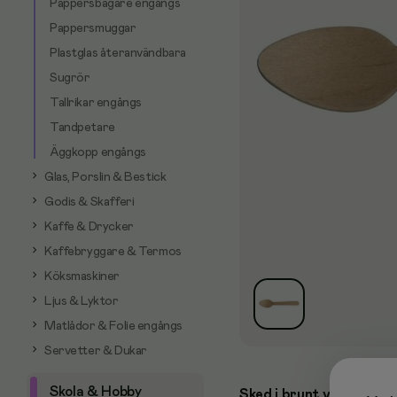
Pappersbägare engångs
Pappersmuggar
Plastglas återanvändbara
Sugrör
Tallrikar engångs
Tandpetare
Äggkopp engångs
Glas, Porslin & Bestick
Godis & Skafferi
Kaffe & Drycker
Kaffebryggare & Termos
Köksmaskiner
Ljus & Lyktor
Matlådor & Folie engångs
Servetter & Dukar
Skola & Hobby
Sked i brunt vaxat björk