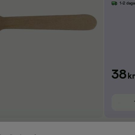
1-2 dag
38
k
trä.