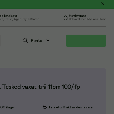
ga betalsätt
Hemleverans
ra, Swish, Apple Pay & Klarna
Bekvämt med MyPack Home
Konto
 Tesked vaxat trä 11cm 100/fp
200 i lager
Fri returfrakt av denna vara