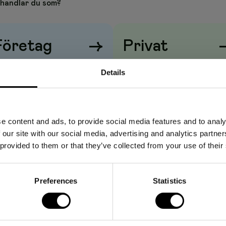
handlar du som?
kade av björk och är därför 100 % komposterbara.
vsmedel vid temperaturer upp till 40 grader på obegränsad tid
Företag
→
Privat
i max 2 timmar.
iser visas
utan
moms
Priser visas
med
moms
Details
nd
e content and ads, to provide social media features and to analy
 our site with our social media, advertising and analytics partn
 provided to them or that they’ve collected from your use of their
Preferences
Statistics