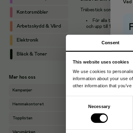
Vad 
Träbestick som är tillver
Kontorsmöbler
För alla typer av li
Arbetsskydd & Vård
och upp till 100 grader 
11 cm
Pr
Elektronik
Consent
FSC 100%
Bläck & Toner
Livsmedelsgodkä
This website uses cookies
We use cookies to personalis
Mer hos oss
information about your use of
other information that you’ve
Kampanjer
Consent
Hemmakontoret
Necessary
Selection
Topplistan
Varumärken