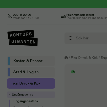
020-15 20 00
Fraktfritt hela landet
Vardagar 8.30-17.00
Över
995 kr
. Annars endast 69kr
/
Fika, Dryck & Kök
/
Eng
Kontor & Papper
Städ & Hygien
Fika, Dryck & Kök
Engångsservis
Engångsbestick