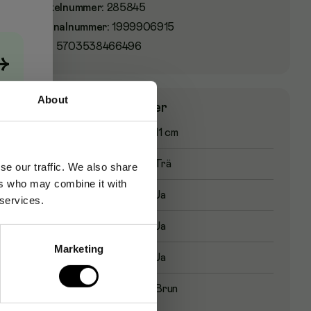
Artikelnummer
:
285845
Originalnummer
:
1999906915
EAN:
5703538466496
→
About
Produktspecifikationer
Längd
11 cm
Material
Trä
se our traffic. We also share
ers who may combine it with
Biologiskt nedbrytbar
Ja
 services.
Komposterbar
Ja
Marketing
Livsmedelsgodkänd
Ja
Färg
Brun