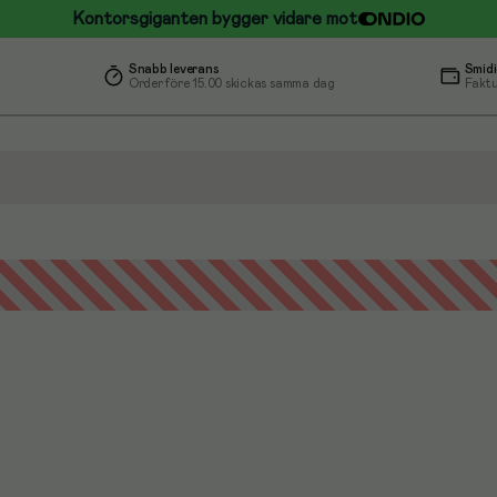
Kontorsgiganten bygger vidare mot
Snabb leverans
Smidi
Order före 15.00 skickas samma dag
Faktu