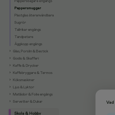
Pappersbägare engångs
Pappersmuggar
Plastglas återanvändbara
Sugrör
Tallrikar engångs
Tandpetare
Äggkopp engångs
Glas, Porslin & Bestick
Godis & Skafferi
Kaffe & Drycker
Kaffebryggare & Termos
Köksmaskiner
Ljus & Lyktor
Matlådor & Folie engångs
Servetter & Dukar
Vad 
Skola & Hobby