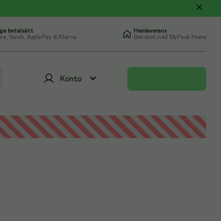
ga betalsätt
Hemleverans
ra, Swish, Apple Pay & Klarna
Bekvämt med MyPack Home
Konto