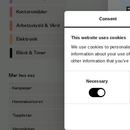
Kontorsmöbler
Consent
Pr
Arbetsskydd & Vård
This website uses cookies
Elektronik
We use cookies to personalis
Bläck & Toner
information about your use of
other information that you’ve
Consent
Mer hos oss
Necessary
Selection
Kampanjer
Hemmakontoret
Topplistan
Varumärken