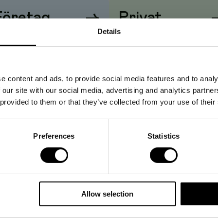
Företag
→
Privat
Details
iser visas
utan
moms
Priser visas
med
moms
e content and ads, to provide social media features and to analy
 our site with our social media, advertising and analytics partn
 provided to them or that they’ve collected from your use of their
Preferences
Statistics
Allow selection