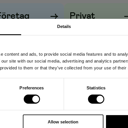
Företag
→
Privat
Details
iser visas
utan
moms
Priser visas
med
moms
e content and ads, to provide social media features and to analy
 our site with our social media, advertising and analytics partn
 provided to them or that they’ve collected from your use of their
Preferences
Statistics
Allow selection