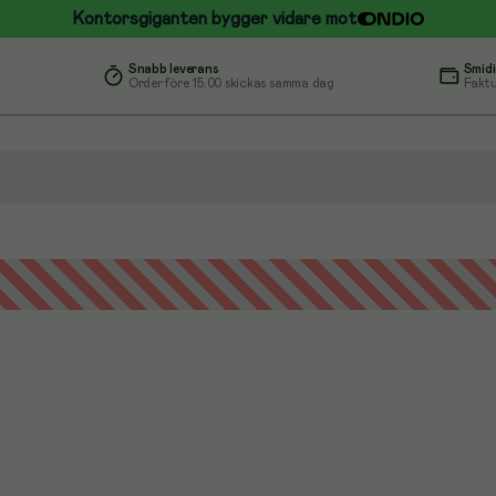
Kontorsgiganten bygger vidare mot
Snabb leverans
Smidi
Order före 15.00 skickas samma dag
Faktu