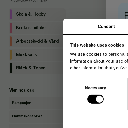
Servetter & Dukar
Skola & Hobby
Consent
Pr
Kontorsmöbler
Arbetsskydd & Vård
This website uses cookies
We use cookies to personalis
Elektronik
information about your use of
other information that you’ve
Bläck & Toner
Consent
Necessary
Selection
Mer hos oss
Kampanjer
Hemmakontoret