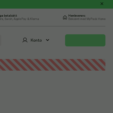
ga betalsätt
Hemleverans
ra, Swish, Apple Pay & Klarna
Bekvämt med MyPack Home
Konto