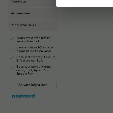
Topplistan
Varumärken
Produkter A-Ö
Gratis frakt från
995 kr
,
annars från 69 kr
Leverans inom 1-2 arbets-
dagar på de flesta varor
Betalsätt företag: Faktura,
E-faktura och kort
Betalsätt privat: Klarna,
Swish, Kort, Apple Pay,
Google Pay
Se våra köpvillkor