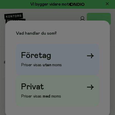
Vi bygger vidare mot
Vad handlar du som?
Företag
→
/
Fika, Dryck & Kök
/
Kaffe & Drycker
/
Saft & Juice
Priser visas
utan
moms
Privat
→
Priser visas
med
moms