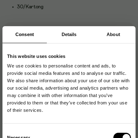
30/Kartong
Consent
Details
About
Innehållsdeklaration
This website uses cookies
Artikelnummer
:
150497
We use cookies to personalise content and ads, to
Originalnummer
:
862
provide social media features and to analyse our traffic.
EAN:
54490475
We also share information about your use of our site with
our social media, advertising and analytics partners who
may combine it with other information that you’ve
provided to them or that they’ve collected from your use
Produktspecifikationer
of their services.
Volym
0.2 L
Smak
Päron
Consent
Necessary