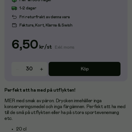
Fler än 500 i lager
1-2 dagar
Fri returfrakt av denna vara
Faktura, Kort, Klarna & Swish
6,50
kr
/
st
Exkl. moms
Köp
Perfekt att ha med på utflykten!
MER med smak av päron. Drycken innehåller inga
konserveringsmedel och inga färgämnen. Perfekt att ha med
till de små på utflykten eller ha på stora sportevenemang
etc.
20 cl