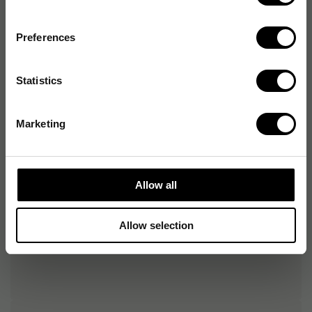
Greppmaterial
Gel
Preferences
Saxens längd
21 cm
Tvåhandsfattning
Ja
Statistics
Fjädring
Nej
Marketing
Vänsterhänt
Nej
Förpackningsenhet
1 st
Allow all
Allow selection