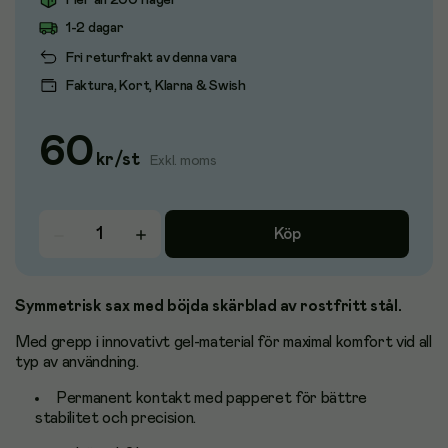
Fler än 200 i lager
1-2 dagar
Fri returfrakt av denna vara
Faktura, Kort, Klarna & Swish
60
kr
/
st
Exkl. moms
Köp
Symmetrisk sax med böjda skärblad av rostfritt stål.
Med grepp i innovativt gel-material för maximal komfort vid all
typ av användning.
Permanent kontakt med papperet för bättre
stabilitet och precision.