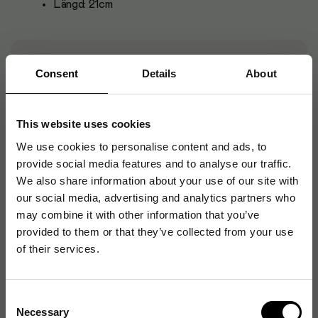
Längd: 21cm
Artikelnummer
:
9129686
Consent
Details
About
Originalnummer
:
499210
EAN:
3154144992107
This website uses cookies
We use cookies to personalise content and ads, to
provide social media features and to analyse our traffic.
Produktspecifikationer
We also share information about your use of our site with
Färg
Röd, Svart
our social media, advertising and analytics partners who
may combine it with other information that you’ve
Storlek
21 cm
provided to them or that they’ve collected from your use
of their services.
Materialtyp
Rostfritt stål, Plast, Gel
Vikt per enhet
80 g
Consent
Necessary
Selection