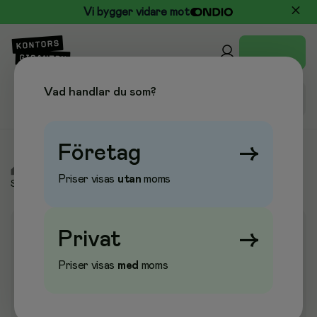
Vi bygger vidare mot
Vad handlar du som?
Företag
→
/
Kontor & Papper
/
Skrivbordstillbehör
/
Saxar & Knivar
/
Priser visas
utan
moms
Saxar
Privat
→
Priser visas
med
moms