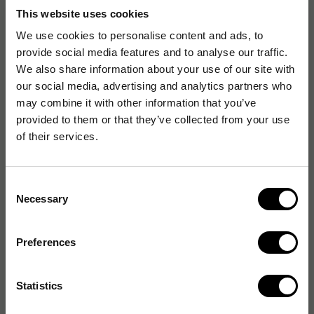
Tillverkat av tålig, semimjuk polypropenplast, klarar
This website uses cookies
detta glas enkelt maskindisk i upp till 80°.
We use cookies to personalise content and ads, to
Återanvändbart glas
provide social media features and to analyse our traffic.
Maskindiskbar: enkel rengöring med möjlighet till
We also share information about your use of our site with
maskindisk i upp till 80°
our social media, advertising and analytics partners who
Tålig Konstruktion: Tillverkat av semimjuk
may combine it with other information that you’ve
polypropenplast
provided to them or that they’ve collected from your use
Mått: (Ø 6,8cm · 9,8cm) för en extra touch av stil och
of their services.
visuell appel
Livsmedelsgodkänd
Consent
Necessary
Selection
Artikelnummer
:
284854
Preferences
Originalnummer
:
16135
EAN:
4002911161357
Statistics