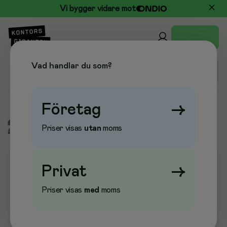
Vi bygger vidare mot
Vad handlar du som?
Företag
→
/
Fika, Dryck & Kök
/
Engångsservis
/
Plastglas
Priser visas
utan
moms
återanvändbara
Privat
→
Priser visas
med
moms