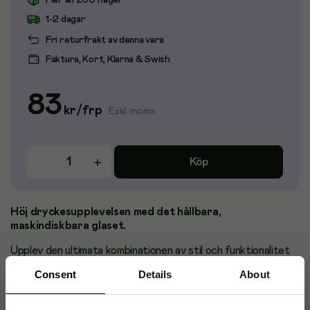
Fler än 200 i lager
1-2 dagar
Fri returfrakt av denna vara
Faktura, Kort, Klarna & Swish
83
kr
/
frp
Exkl. moms
Köp
Höj dryckesupplevelsen med det hållbara,
maskindiskbara glaset.
Upplev den ultimata kombinationen av stil och funktionalitet
med det återanvändbara glaset.
Consent
Details
About
40 st plastmuggar om 20cl