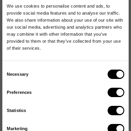
Färg
Blå
We use cookies to personalise content and ads, to
provide social media features and to analyse our traffic.
We also share information about your use of our site with
our social media, advertising and analytics partners who
may combine it with other information that you’ve
Produktalternativ
provided to them or that they’ve collected from your use
of their services.
Overheadpenna Ergo permanent, fine, 4-pack
37
kr
1-2 dagar
Consent
Necessary
Selection
Overheadpenna Ergo permanent, medium, 4-pack
38
kr
1-2 dagar
Preferences
Overheadpenna Ergo permanent, fine, blå
6,80
kr
1-2 dagar
Statistics
Overheadpenna Ergo permanent, fine, röd
Marketing