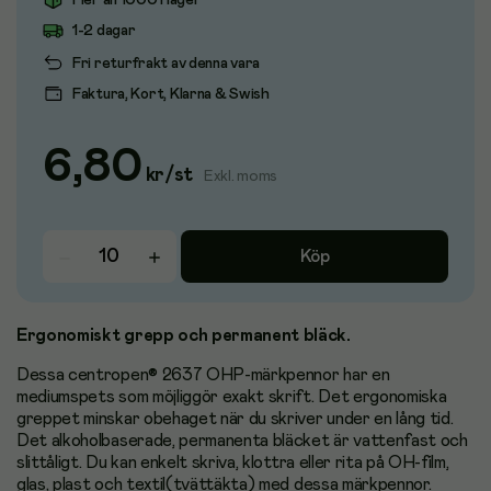
Fler än 1000 i lager
1-2 dagar
Fri returfrakt av denna vara
Faktura, Kort, Klarna & Swish
6,80
kr
/
st
Exkl. moms
Köp
Ergonomiskt grepp och permanent bläck.
Dessa centropen® 2637 OHP-märkpennor har en
mediumspets som möjliggör exakt skrift. Det ergonomiska
greppet minskar obehaget när du skriver under en lång tid.
Det alkoholbaserade, permanenta bläcket är vattenfast och
slittåligt. Du kan enkelt skriva, klottra eller rita på OH-film,
glas, plast och textil(tvättäkta) med dessa märkpennor.