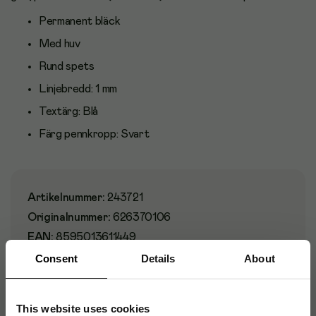
Permanent bläck
Med huv
Rund spets
Linjebredd: 1 mm
Textärg: Blå
Färg pennkropp: Svart
Artikelnummer
:
243721
Originalnummer
:
626370106
EAN:
8595013611449
Consent
Details
About
Produktspecifikationer
This website uses cookies