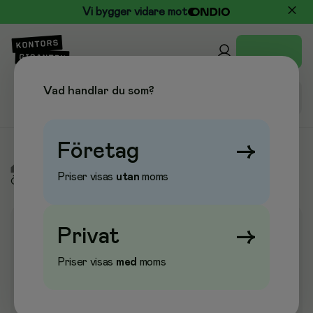
Vi bygger vidare mot
Vad handlar du som?
Företag
→
/
Kontor & Papper
/
Pennor & Ritmateriel
/
Märkpennor
/
Priser visas
utan
moms
Övriga märkpennor
Privat
→
Priser visas
med
moms