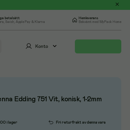
ga betalsätt
Hemleverans
ra, Swish, Apple Pay & Klarna
Bekvämt med MyPack Home
Konto
na Edding 751 Vit, konisk, 1-2mm
500 i lager
Fri returfrakt av denna vara