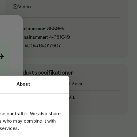
Video
Artikelnummer
:
888994
Originalnummer
:
4-751049
EAN:
4004764017607
→
Produktspecifikationer
About
Skrivbredd
1-2 mm
Färg
Vit
se our traffic. We also share
ers who may combine it with
 services.