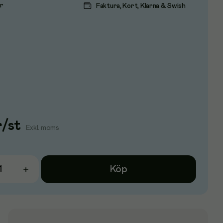
ar
Faktura, Kort, Klarna & Swish
r
/
st
Exkl. moms
Köp