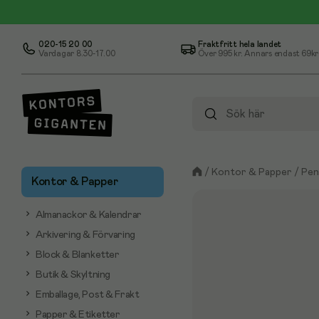
020-15 20 00
Fraktfritt hela landet
Vardagar 8.30-17.00
Över
995 kr
. Annars endast 69kr
/
Kontor & Papper
/
Pen
Kontor & Papper
Almanackor & Kalendrar
Arkivering & Förvaring
Block & Blanketter
Butik & Skyltning
Emballage, Post & Frakt
Papper & Etiketter