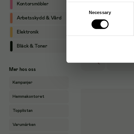
Produktalternativ
Kontorsmöbler
Consent
Necessary
Selection
Arbetsskydd & Vård
Märkpenna Ed
Elektronik
Bläck & Toner
Märkpenna Ed
Mer hos oss
Kampanjer
Hemmakontoret
Topplistan
Varumärken