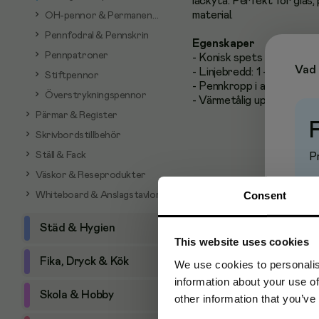
lackyta. Perfekt för glas,
material.
OH-pennor & Permanentpennor
Pennfodral & Pennskrin
Egenskaper
Pennpatroner
- Konisk spets
Vad 
- Linjebredd: 1 - 2 mm
Stiftpennor
- Pennkropp i aluminium
Överstrykningspennor
- Värmetålig upp till 400 
Pärmar & Register
Skrivbordstillbehör
Ställ & Fack
Pr
Väskor & Reseprodukter
Consent
Whiteboard & Anslagstavlor
Städ & Hygien
This website uses cookies
Fika, Dryck & Kök
We use cookies to personalis
information about your use of
Skola & Hobby
other information that you’ve