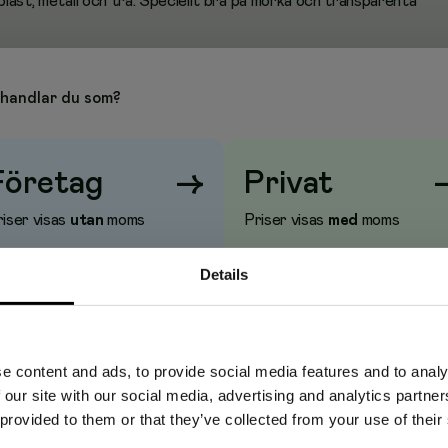
 plast, metall och trä. Speciellt bra på mörka och transparenta
handlar du som?
grader
Företag
→
Privat
iser visas
utan
moms
Priser visas
med
moms
Details
e content and ads, to provide social media features and to analy
 our site with our social media, advertising and analytics partn
 provided to them or that they’ve collected from your use of their