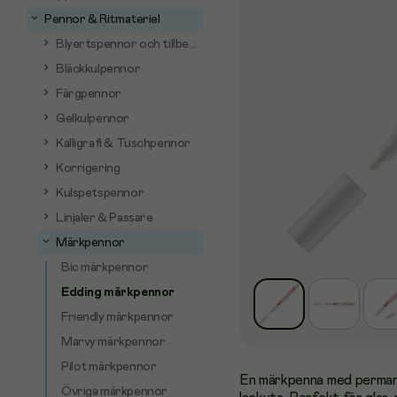
Pennor & Ritmateriel
Blyertspennor och tillbehör
Bläckkulpennor
Färgpennor
Gelkulpennor
Kalligrafi & Tuschpennor
Korrigering
Kulspetspennor
Linjaler & Passare
Märkpennor
Bic märkpennor
Edding märkpennor
Friendly märkpennor
Marvy märkpennor
Pilot märkpennor
En märkpenna med permane
Övriga märkpennor