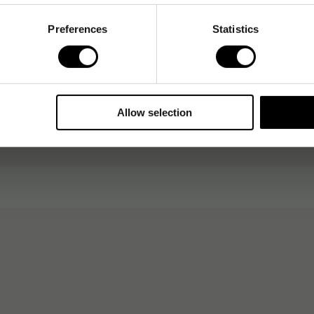
Preferences
Statistics
ding 751 Vit, konisk, 1-2mm
Art. nr
888994
1-2 dagar
Allow selection
ding 751 Svart, konisk, 1-2mm
Art. nr
888995
1-2 dagar