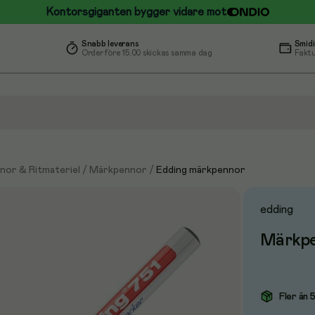
Kontorsgiganten bygger vidare mot
Snabb leverans
Smidi
Order före 15.00 skickas samma dag
Faktu
nor & Ritmateriel
/
Märkpennor
/
Edding märkpennor
edding
Märkpen
Fler än 