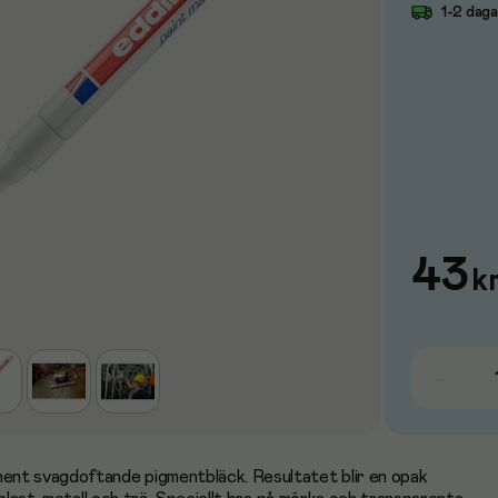
1-2 dag
43
k
nt svagdoftande pigmentbläck. Resultatet blir en opak