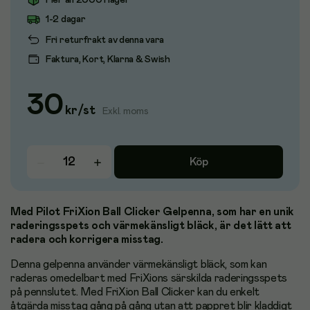
Fler än 2000 i lager
1-2 dagar
Fri returfrakt av denna vara
Faktura, Kort, Klarna & Swish
30
kr
/
st
Exkl. moms
Köp
Med Pilot FriXion Ball Clicker Gelpenna, som har en unik
raderingsspets och värmekänsligt bläck, är det lätt att
radera och korrigera misstag.
Denna gelpenna använder värmekänsligt bläck, som kan
raderas omedelbart med FriXions särskilda raderingsspets
på pennslutet. Med FriXion Ball Clicker kan du enkelt
åtgärda misstag gång på gång utan att pappret blir kladdigt