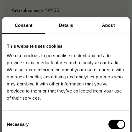
Artikelnummer
:
122155
Originalnummer
:
BLRT-FR7-V
Consent
Details
About
EAN:
4902505417535
This website uses cookies
Produktspecifikationer
We use cookies to personalise content and ads, to
provide social media features and to analyse our traffic.
Typ av penna
Raderbar
We also share information about your use of our site with
our social media, advertising and analytics partners who
Färg
Lila
may combine it with other information that you’ve
provided to them or that they’ve collected from your use
of their services.
Produktalternativ
Consent
Gelkulpenna PILOT Frixion Clicker Medium Blå,
Necessary
Selection
0.7mm, raderbar