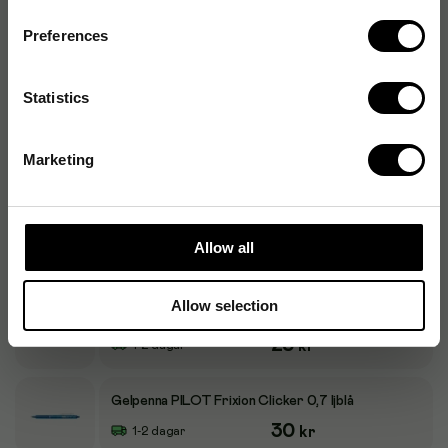
24
kr
1-2 dagar
Preferences
Gelkulpenna PILOT Frixion Clicker Medium Svart,
0.7mm, raderbar
35
kr
1-2 dagar
Statistics
Gelkulpenna PILOT Frixion Clicker Medium Röd,
0.7mm, raderbar
Marketing
35
kr
1-2 dagar
Gelpenna PILOT Frixion Clicker 0,7 grön
Allow all
30
kr
1-2 dagar
Allow selection
Gelpenna PILOT Frixion Clicker 0,7 rosa
28
kr
1-2 dagar
Gelpenna PILOT Frixion Clicker 0,7 ljblå
30
kr
1-2 dagar