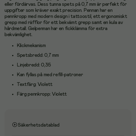
eller fördärvas. Dess tunna spets på 0,7 mm är perfekt för
uppgifter som kräver exakt precision. Pennan har en
pennkropp med modern design i tattoostil, ett ergonomiskt
grepp med räfflor för ett bekvämt grepp samt en kula av
hårdmetall. Gelpennan har en fickklämma för extra
bekvämlighet.
Klickmekanism
Spetsbredd: 0,7 mm
Linjebredd: 0,35
Kan fyllas på med refill-patroner
Textfärg: Violett
Färg pennkropp: Violett
Säkerhetsdatablad