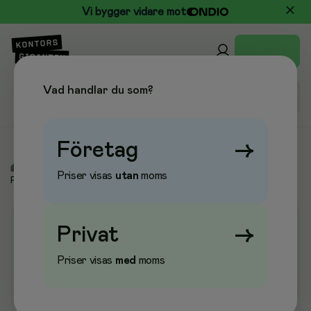
Vi bygger vidare mot
Vad handlar du som?
Företag
→
/
Kontor & Papper
/
Pennor & Ritmateriel
/
Gelkulpennor
/
Priser visas
utan
moms
Pilot gelkulpennor
Privat
→
Priser visas
med
moms