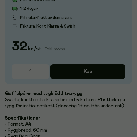
Fler än 1000 i lager
1-2 dagar
Fri returfrakt av denna vara
Faktura, Kort, Klarna & Swish
32
kr
/
st
Exkl. moms
Köp
Gaffelpärm med tygklädd trärygg
Svarta, kantförstärkta sidor med raka hörn. Plastficka på
rygg för insticksetikett (placering 19 cm från underkant).
Specifikationer
- Format: A4
- Ryggbredd: 60 mm
- Ryggfärg: Grön