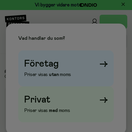
Vi bygger vidare mot
Vad handlar du som?
Företag
→
/
Kontor & Papper
/
Pärmar & Register
/
Pärmar
/
Priser visas
utan
moms
Gaffelpärmar trärygg
Privat
→
Priser visas
med
moms