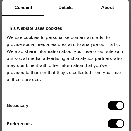
Tillbehör
Consent
Details
About
Kopieringspapper Zoom A4, hålat, 80g, 5x500/fp
This website uses cookies
245
kr
1-2 dagar
We use cookies to personalise content and ads, to
provide social media features and to analyse our traffic.
Plastficka A4 Glasklar 0.06mm, 25st
We also share information about your use of our site with
34
kr
1-2 dagar
our social media, advertising and analytics partners who
may combine it with other information that you’ve
Pärmregister JOPA Papper A4 1-12, blå flik
provided to them or that they’ve collected from your use
8,28
of their services.
kr
1-2 dagar
Hålförstärkare, enkla, självhäftande, 500/ask
Consent
31
kr
1-2 dagar
Necessary
Selection
Post-It Index 686 Strong, 25x38mm, 66/fp
Preferences
101
kr
1-2 dagar