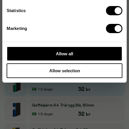
Statistics
Produktalternativ
Marketing
Gaffelpärm A4 Trärygg Vinröd, 60mm
32
kr
1-2 dagar
Allow all
Gaffelpärm A4 Trärygg Svart, 60mm
32
kr
1-2 dagar
Allow selection
Gaffelpärm A4 Trärygg Grön, 60mm
32
kr
1-2 dagar
Gaffelpärm A4 Trärygg Blå, 60mm
32
kr
1-2 dagar