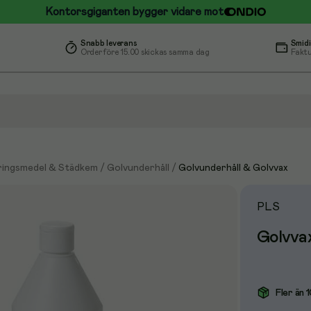
Kontorsgiganten bygger vidare mot
Snabb leverans
Smidi
Order före 15.00 skickas samma dag
Faktu
ingsmedel & Städkem
/
Golvunderhåll
/
Golvunderhåll & Golvvax
PLS
Golvvax
Fler än 