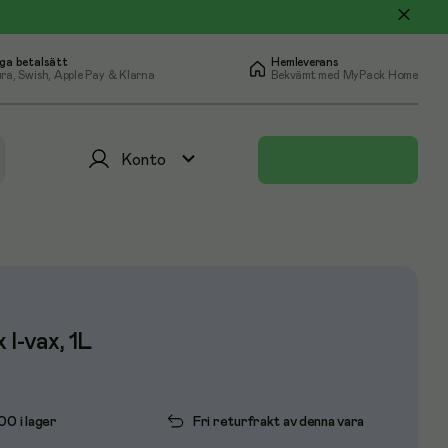
ga betalsätt
Hemleverans
ra, Swish, Apple Pay & Klarna
Bekvämt med MyPack Home
Konto
 I-vax, 1L
100 i lager
Fri returfrakt av denna vara