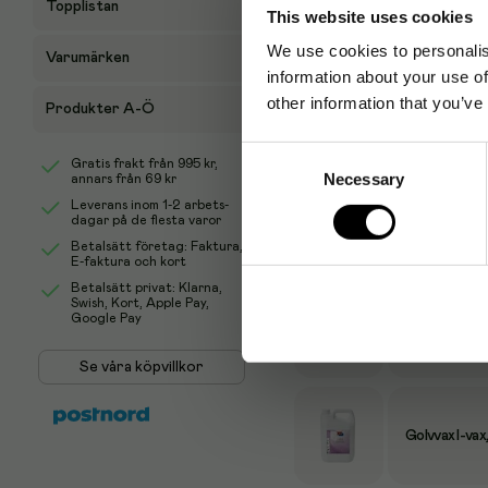
Topplistan
This website uses cookies
We use cookies to personalis
Varumärken
information about your use of
other information that you’ve
Produkter A-Ö
Produktalternativ
Consent
Gratis frakt från
995 kr
,
Necessary
Selection
annars från 69 kr
Leverans inom 1-2 arbets-
dagar på de flesta varor
Golvvax I-vax,
Betalsätt företag: Faktura,
E-faktura och kort
Betalsätt privat: Klarna,
Swish, Kort, Apple Pay,
Google Pay
Golvvax I-vax
Se våra köpvillkor
Golvvax I-vax