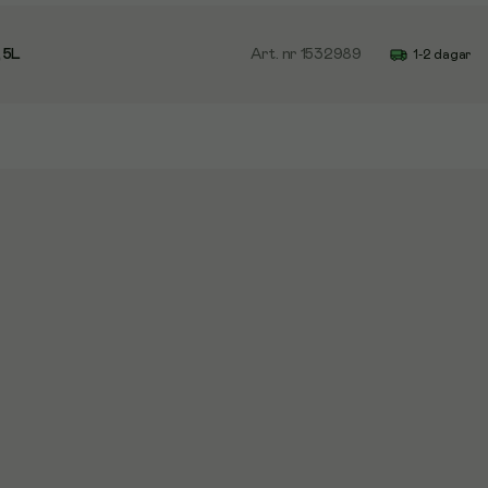
, 5L
Art. nr
1532989
1-2 dagar