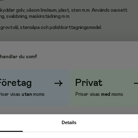
yddar golv, såsom linoleum, plast, sten m.m. Används oavsett
, svabbning, maskinstädning m m.
, grovtvål, stensåpa och polishborttagningsmedel.
handlar du som?
Företag
→
Privat
iser visas
utan
moms
Priser visas
med
moms
Details