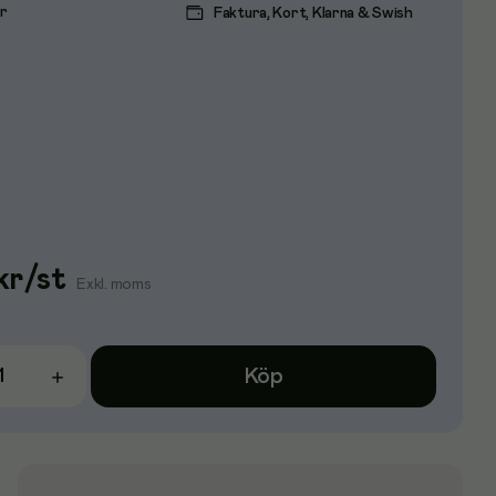
ar
Faktura, Kort, Klarna & Swish
kr
/
st
Exkl. moms
Köp