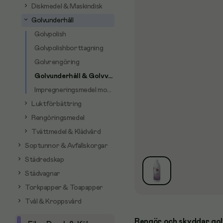
Diskmedel & Maskindisk
Golvunderhåll
Golvpolish
Golvpolishborttagning
Golvrengöring
Golvunderhåll & Golvvax
Impregneringsmedel mopp
Luktförbättring
Rengöringsmedel
Tvättmedel & Klädvård
Soptunnor & Avfallskorgar
Städredskap
Städvagnar
Torkpapper & Toapapper
Tvål & Kroppsvård
Rengör och skyddar gol