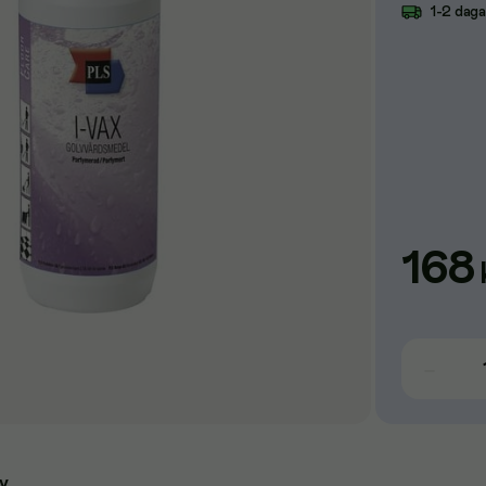
1-2 dag
168
v.