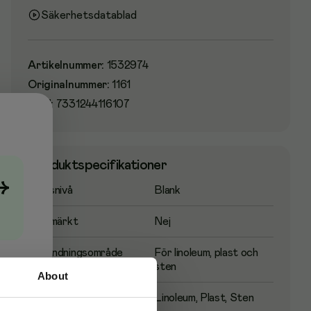
Säkerhetsdatablad
Artikelnummer
:
1532974
Originalnummer
:
1161
EAN:
7331244116107
Produktspecifikationer
→
Glansnivå
Blank
Miljömärkt
Nej
Användningsområde
För linoleum, plast och
sten
About
Typ av golv
Linoleum, Plast, Sten