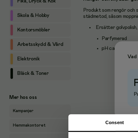
Fika, Dryck & Kök
Produkt som rengör och sk
Skola & Hobby
städmetod, såsom moppning
Ersätter golvpolish
Kontorsmöbler
Parfymerad
Arbetsskydd & Vård
pH c:a 9,3.
Vad 
Elektronik
Bläck & Toner
Pr
Mer hos oss
Kampanjer
Consent
Hemmakontoret