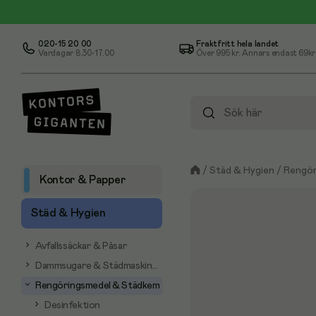
020-15 20 00
Fraktfritt hela landet
Vardagar 8.30-17.00
Över
995 kr
. Annars endast 69kr
/
Städ & Hygien
/
Rengör
Kontor & Papper
Städ & Hygien
Avfallssäckar & Påsar
Dammsugare & Städmaskiner
Rengöringsmedel & Städkem
Desinfektion