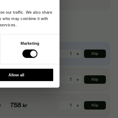
se our traffic. We also share
ers who may combine it with
 services.
Marketing
168
kr
Köp
Allow all
188
kr
Köp
758
kr
Köp
t