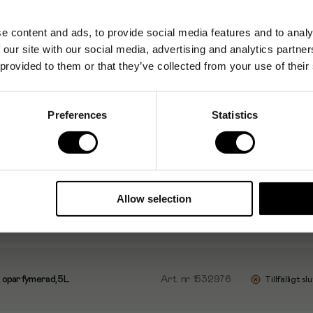
e content and ads, to provide social media features and to analy
 our site with our social media, advertising and analytics partn
 provided to them or that they’ve collected from your use of their
Preferences
Statistics
 1L
Art. nr
1532974
1-2 dagar
Allow selection
, oparfymerad, 1L
Art. nr
1532975
1-2 dagar
, oparfymerad, 5L
Art. nr
1532976
Tillfälligt slu