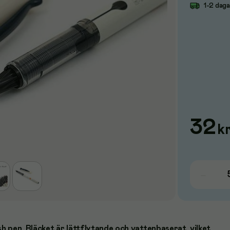
1-2 dag
32
k
sh pen. Bläcket är lättflytande och vattenbaserat, vilket