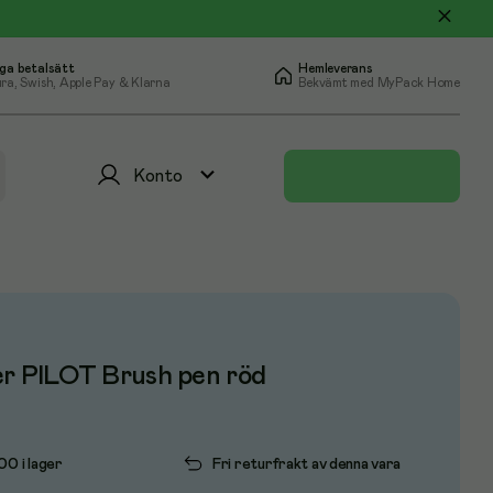
ga betalsätt
Hemleverans
ra, Swish, Apple Pay & Klarna
Bekvämt med MyPack Home
Konto
er PILOT Brush pen röd
100 i lager
Fri returfrakt av denna vara