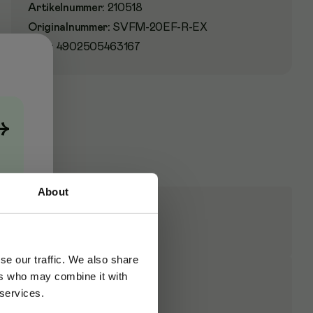
Artikelnummer
:
210518
Originalnummer
:
SVFM-20EF-R-EX
EAN:
4902505463167
→
About
se our traffic. We also share
ers who may combine it with
 services.