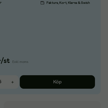
ar
Faktura, Kort, Klarna & Swish
r
/
st
Exkl. moms
Köp