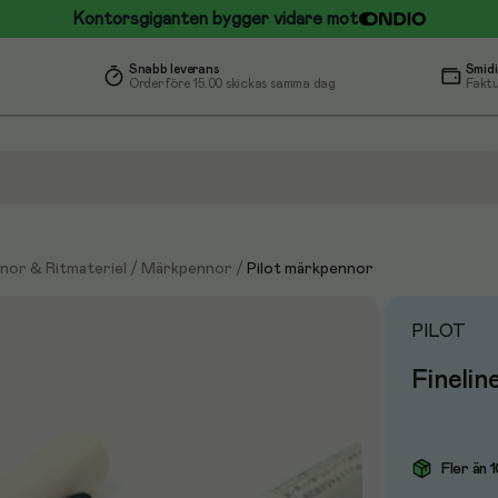
Kontorsgiganten bygger vidare mot
Snabb leverans
Smidi
Order före 15.00 skickas samma dag
Faktu
nor & Ritmateriel
/
Märkpennor
/
Pilot märkpennor
PILOT
Finelin
Fler än 