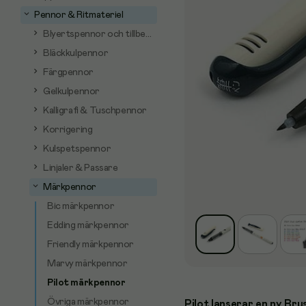
Pennor & Ritmateriel
Blyertspennor och tillbehör
Bläckkulpennor
Färgpennor
Gelkulpennor
Kalligrafi & Tuschpennor
Korrigering
Kulspetspennor
Linjaler & Passare
Märkpennor
Bic märkpennor
Edding märkpennor
Friendly märkpennor
Marvy märkpennor
Pilot märkpennor
Övriga märkpennor
Pilot lanserar en ny Bru