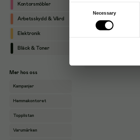
Kontorsmöbler
Consent
Necessary
Selection
Arbetsskydd & Vård
Elektronik
Bläck & Toner
Mer hos oss
Kampanjer
Hemmakontoret
Topplistan
Varumärken