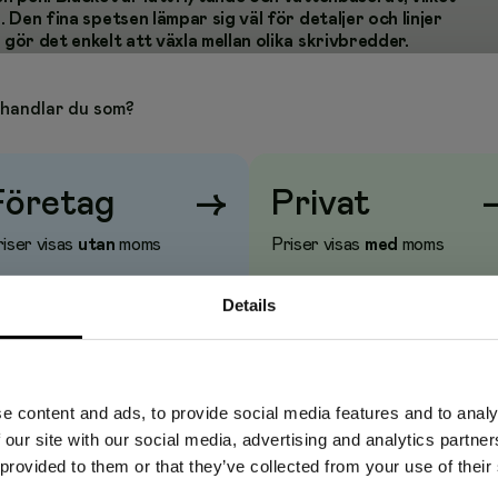
. Den fina spetsen lämpar sig väl för detaljer och linjer
 gör det enkelt att växla mellan olika skrivbredder.
apper och i målarböcker. Rött bläck.
t roligt att skriva, rita och anteckna. Finns i många olika
handlar du som?
 rolig stund.
Företag
→
Privat
k
iser visas
utan
moms
Priser visas
med
moms
Details
e content and ads, to provide social media features and to analy
 our site with our social media, advertising and analytics partn
 provided to them or that they’ve collected from your use of their