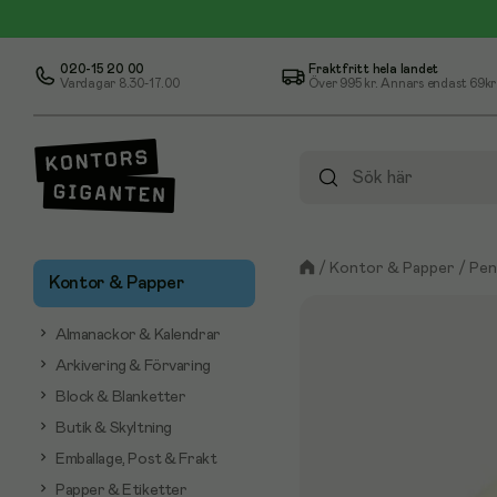
020-15 20 00
Fraktfritt hela landet
Vardagar 8.30-17.00
Över
995 kr
. Annars endast 69kr
/
Kontor & Papper
/
Pen
Kontor & Papper
Almanackor & Kalendrar
Arkivering & Förvaring
Block & Blanketter
Butik & Skyltning
Emballage, Post & Frakt
Papper & Etiketter