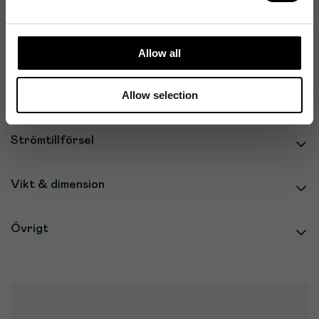
Logistikdata
Miljökrav
Allow all
Allow selection
Mus
Strömtillförsel
Vikt & dimension
Övrigt