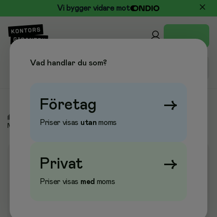
Vi bygger vidare mot
Vad handlar du som?
Företag
→
/
Elektronik
/
Tangentbord & Möss
/
Möss & Musmattor
/
Priser visas
utan
moms
Möss medicinska
Privat
→
Priser visas
med
moms