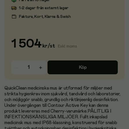
Färre än 10 i lager
1-2 dagar från externt lager
Faktura, Kort, Klarna & Swish
1 504
kr
/
st
Exkl. moms
Köp
QuickClean medicinska mus är utformad för miljöer med
strikta hygienkrav inom sjukvård, tandvård och laboratorier,
och möjliggör snabb, grundlig och riktlinjeenlig desinfektion.
Under övergången till Contour Active Key kan denna
produkt levereras med Cherry-varumärke.PÅLITLIG I
INFEKTIONSKÄNSLIGA MILJÖER. Fullt inkapslad
medicinsk mus med IP68-klassning, konstruerad för snabb
tvättbar och avtorkningsbar desinfektion i hygienkritiska