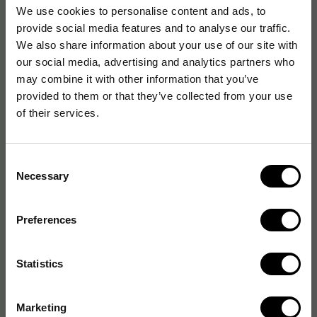
We use cookies to personalise content and ads, to
Specifikationer
provide social media features and to analyse our traffic.
We also share information about your use of our site with
Design
our social media, advertising and analytics partners who
may combine it with other information that you’ve
provided to them or that they’ve collected from your use
Ergonomi
of their services.
Förpackning
Consent
Necessary
Selection
Förpackningens innehåll
Preferences
General properties
Statistics
Hållbarhet
Marketing