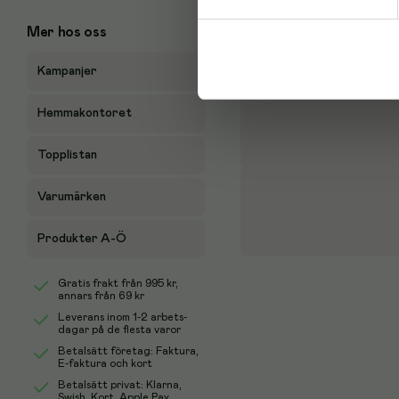
Mer hos oss
Kampanjer
Hemmakontoret
Topplistan
Varumärken
Produkter A-Ö
Gratis frakt från
995 kr
,
annars från 69 kr
Leverans inom 1-2 arbets-
dagar på de flesta varor
Betalsätt företag: Faktura,
E-faktura och kort
Betalsätt privat: Klarna,
Swish, Kort, Apple Pay,