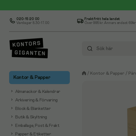
020-15 20 00
Fraktfritt hela landet
Vardagar 8.30-17.00
Över
995 kr
. Annars endast 69kr
/
Kontor & Papper
/
Pär
Kontor & Papper
Almanackor & Kalendrar
Arkivering & Förvaring
Block & Blanketter
Butik & Skyltning
Emballage, Post & Frakt
Papper & Etiketter