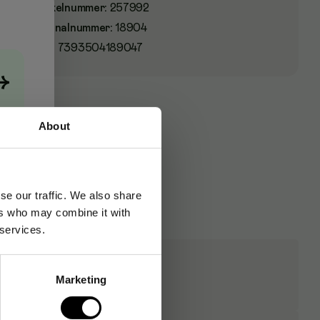
Artikelnummer
:
257992
Originalnummer
:
18904
EAN:
7393504189047
→
About
se our traffic. We also share
ers who may combine it with
 services.
Marketing