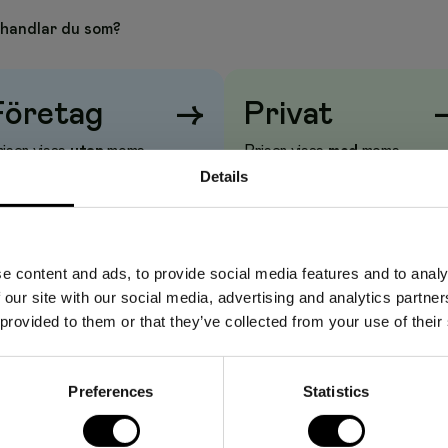
handlar du som?
redd där du säkert kan arkivera viktiga dokument. Har plats
e identifiering och sortering.
etikett
Företag
→
Privat
A4
iser visas
utan
moms
Priser visas
med
moms
Details
g
e content and ads, to provide social media features and to analy
 our site with our social media, advertising and analytics partn
 provided to them or that they’ve collected from your use of their
Preferences
Statistics