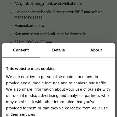
Magnetisk, väggmonterad whiteboard
Levererade tillbehör: 2 magneter Ø20 mm och en
monteringssats
Rammaterial: Trä
Kan monteras vertikalt eller horisontellt
Mått: 600 x 400 mm
Consent
Details
About
Levereras i wellpapplåda
D1
This website uses cookies
We use cookies to personalise content and ads, to
Artikelnummer
:
213078
provide social media features and to analyse our traffic.
We also share information about your use of our site with
Originalnummer
:
TS64/C ST
our social media, advertising and analytics partners who
EAN:
5907627325903
may combine it with other information that you’ve
provided to them or that they’ve collected from your use
of their services.