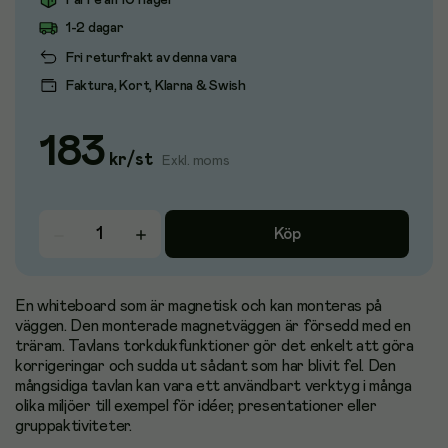
Färre än 10 i lager
1-2 dagar
Fri returfrakt av denna vara
Faktura, Kort, Klarna & Swish
183
kr
/
st
Exkl. moms
Köp
En whiteboard som är magnetisk och kan monteras på
väggen. Den monterade magnetväggen är försedd med en
träram. Tavlans torkdukfunktioner gör det enkelt att göra
korrigeringar och sudda ut sådant som har blivit fel. Den
mångsidiga tavlan kan vara ett användbart verktyg i många
olika miljöer till exempel för idéer, presentationer eller
gruppaktiviteter.