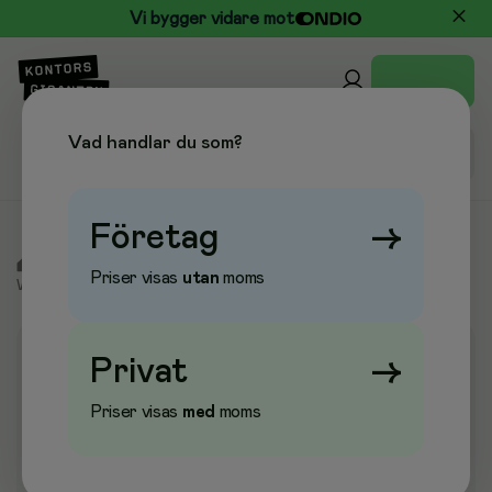
Vi bygger vidare mot
Vad handlar du som?
Företag
→
/
Kontor & Papper
/
Whiteboard & Anslagstavlor
/
Priser visas
utan
moms
Whiteboard & Skrivtavlor
/
Whiteboard
Privat
→
Priser visas
med
moms