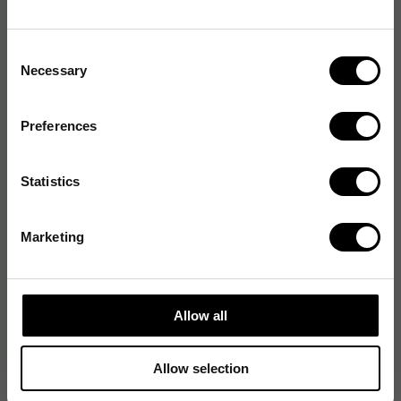
Produktspecifikationer
Vikt
1.28 kg
Consent
Necessary
Selection
Pennhylla
Nej
Magnetisk
Ja
Preferences
Rammaterial
Trä
Statistics
Ytmaterial
Lackerad
Marketing
Tjocklek
13.4 mm
Bredd
40 cm
Allow all
Höjd
40 cm
Monteringstyp
Väggmontering
Allow selection