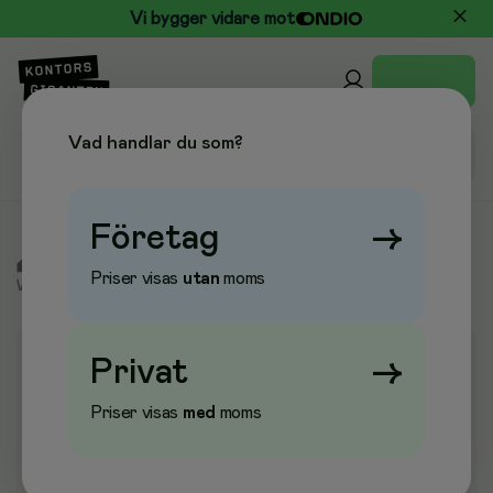
Vi bygger vidare mot
Vad handlar du som?
Företag
→
/
Kontor & Papper
/
Whiteboard & Anslagstavlor
/
Priser visas
utan
moms
Whiteboard & Skrivtavlor
/
Whiteboard Miniformat
Privat
→
Priser visas
med
moms