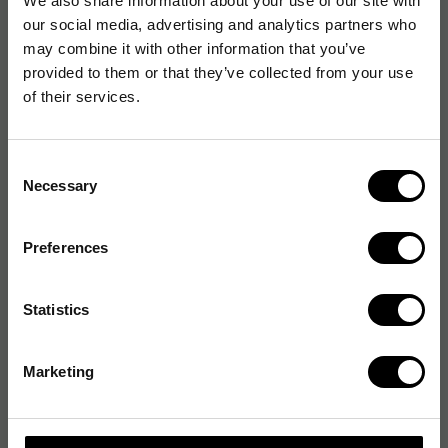
We also share information about your use of our site with
Mått: A3 (279 x 335 mm)
our social media, advertising and analytics partners who
Färg: Vit
may combine it with other information that you’ve
provided to them or that they’ve collected from your use
of their services.
Instruktionsmanual
Consent
Necessary
Selection
Artikelnummer
:
147780
Originalnummer
:
CLK020303
Preferences
EAN:
5603750920410
Statistics
Produktspecifikationer
Marketing
Material
Stål
Magnetisk
Ja