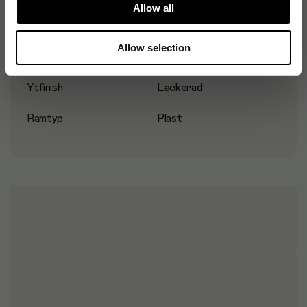
Allow all
Färg
Vit
Allow selection
Vikt
0.5 kg
Ytfinish
Lackerad
Ramtyp
Plast