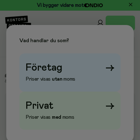
Vi bygger vidare mot
Vad handlar du som?
Företag
→
/
Kontor & Papper
/
Block & Blanketter
/
Anteckningsblock
Priser visas
utan
moms
& Anteckningsböcker
/
Spiralkladd & notisblock
Privat
→
Priser visas
med
moms