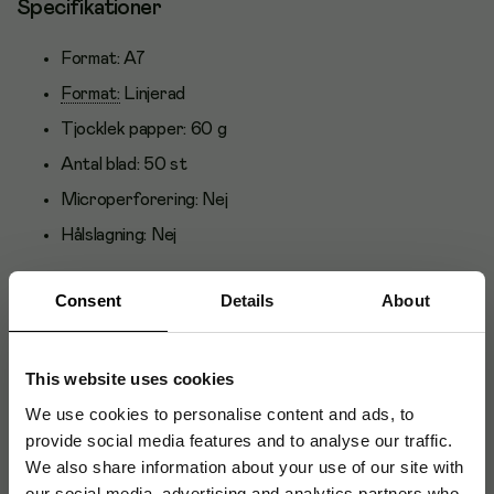
Specifikationer
Format:
A7
Format:
Linjerad
Tjocklek papper:
60 g
Antal blad:
50 st
Microperforering:
Nej
Hålslagning:
Nej
Consent
Details
About
Artikelnummer
:
2254415
This website uses cookies
Originalnummer
:
533020010
We use cookies to personalise content and ads, to
EAN:
7319022254418
provide social media features and to analyse our traffic.
We also share information about your use of our site with
our social media, advertising and analytics partners who