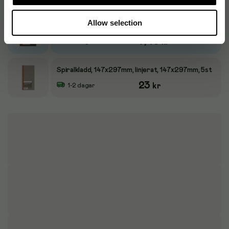
Produktalternativ
Allow selection
Spiralblock A7, linjerat, 60g, 10st
7,40
kr
1-2 dagar
Spiralkladd, 147x297mm, linjerat, 147x297mm, 5st
23
kr
1-2 dagar