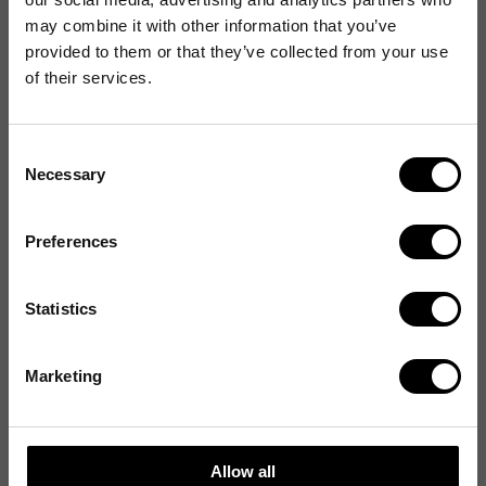
may combine it with other information that you’ve
Produktspecifikationer
provided to them or that they’ve collected from your use
of their services.
Format
A7
Antal blad
50
Consent
Necessary
Pappersformat
A7
Selection
Bindningstyp
Spiralbindning
Preferences
Linjerad
Ja
Statistics
Antal sidor
50 antal
Linjering
Linjerat
Marketing
Allow all