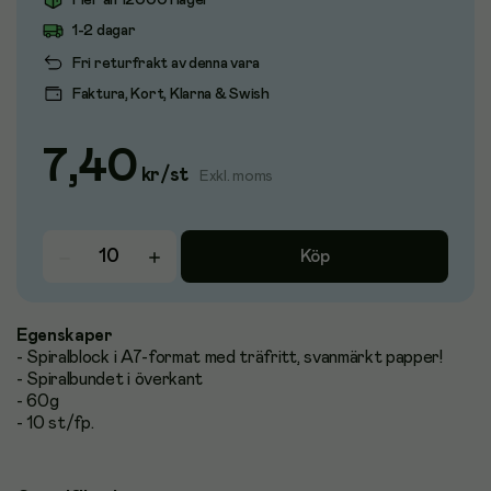
Fler än 12000 i lager
1-2 dagar
Fri returfrakt av denna vara
Faktura, Kort, Klarna & Swish
7,40
kr
/
st
Exkl. moms
Köp
Egenskaper
- Spiralblock i A7-format med träfritt, svanmärkt papper!
- Spiralbundet i överkant
- 60g
- 10 st/fp.