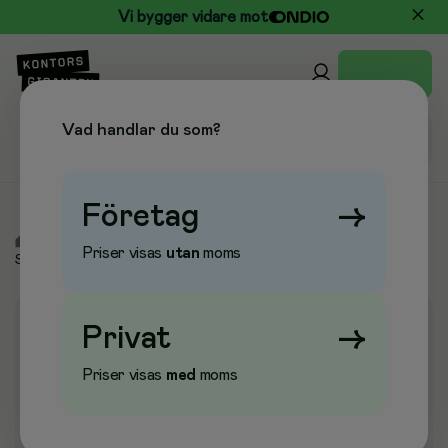
Vi bygger vidare mot
Vad handlar du som?
Företag
→
/
Kontor & Papper
/
Skrivbordstillbehör
/
Skärmaskiner
/
Priser visas
utan
moms
Skärmaskiner Dahle
Privat
→
Priser visas
med
moms