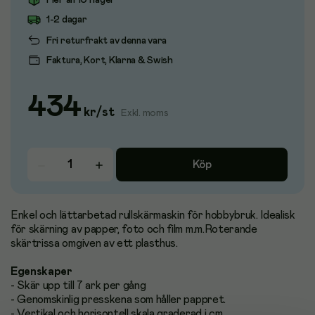
Fler än 10 i lager
1-2 dagar
Fri returfrakt av denna vara
Faktura, Kort, Klarna & Swish
434
kr
/
st
Exkl. moms
Köp
Enkel och lättarbetad rullskärmaskin för hobbybruk. Idealisk
för skärning av papper, foto och film m.m.Roterande
skärtrissa omgiven av ett plasthus.
Egenskaper
- Skär upp till 7 ark per gång
- Genomskinlig presskena som håller pappret.
- Vertikal och horisontell skala graderad i cm.