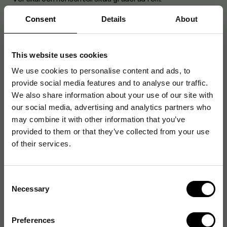
- Skalor på båda sidorna med inch och cm markering.
Consent
Details
About
- Skärbord graderat i cm och markerade fotoformat.
- Skärlängd: 320 mm.
- Skärkapacitet: 0,8 mm.
- Bordsyta: 440x211 mm.
This website uses cookies
We use cookies to personalise content and ads, to
provide social media features and to analyse our traffic.
We also share information about your use of our site with
Artikelnummer
:
857110
our social media, advertising and analytics partners who
Originalnummer
:
DAH00.06.00507
may combine it with other information that you’ve
EAN:
4007885005072
provided to them or that they’ve collected from your use
of their services.
Produktspecifikationer
Consent
Material
Metall
Necessary
Selection
Vikt
1.0 kg
Preferences